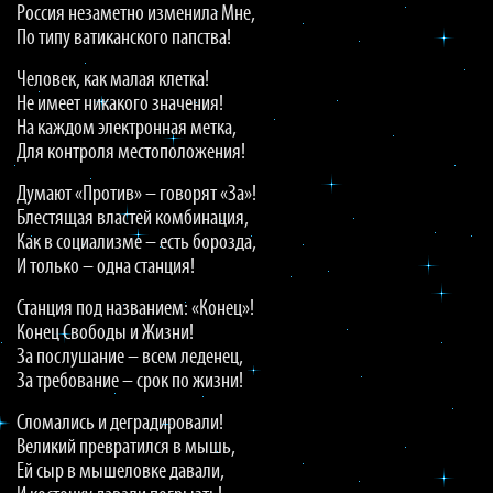
Россия незаметно изменила Мне,
По типу ватиканского папства!
Человек, как малая клетка!
Не имеет никакого значения!
На каждом электронная метка,
Для контроля местоположения!
Думают «Против» – говорят «За»!
Блестящая властей комбинация,
Как в социализме – есть борозда,
И только – одна станция!
Станция под названием: «Конец»!
Конец Свободы и Жизни!
За послушание – всем леденец,
За требование – срок по жизни!
Сломались и деградировали!
Великий превратился в мышь,
Ей сыр в мышеловке давали,