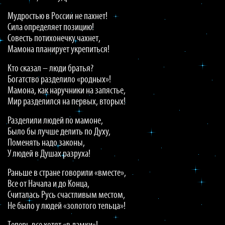
Мудростью в России не пахнет!
Сила определяет позицию!
Совесть потихонечку чахнет,
Мамона планирует укрепиться!
Кто сказал – люди братья?
Богатство разделило «родных»!
Мамона, как наручники на запястье,
Мир разделился на первых, вторых!
Разделили людей по мамоне,
Было бы лучше делить по Духу,
Поменять надо законы,
У людей в Душах разруха!
Раньше в стране говорили «вместе»,
Все от Начала и до Конца,
Считалась Русь счастливым местом,
Не было у людей «золотого тельца»!