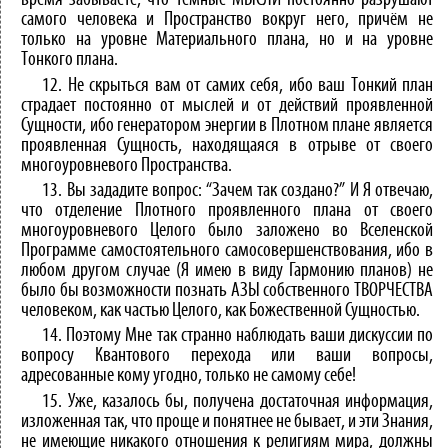
время забываете, что тёмные МЫСЛИ постоянно разрушают
самого человека и Пространство вокруг него, причём не
только на уровне Материального плана, но и на уровне
Тонкого плана.
12. Не скрыться вам от самих себя, ибо ваш Тонкий план
страдает постоянно от мыслей и от действий проявленной
Сущности, ибо генератором энергии в Плотном плане является
проявленная Сущность, находящаяся в отрыве от своего
многоуровневого Пространства.
13. Вы зададите вопрос: “Зачем так создано?” И Я отвечаю,
что отделение Плотного проявленного плана от своего
многоуровневого Целого было заложено во Вселенской
Программе самостоятельного самосовершенствования, ибо в
любом другом случае (Я имею в виду Гармонию планов) не
было бы возможности познать АЗЫ собственного ТВОРЧЕСТВА
человеком, как частью Целого, как Божественной Сущностью.
14. Поэтому Мне так странно наблюдать ваши дискуссии по
вопросу Квантового перехода или ваши вопросы,
адресованные кому угодно, только не самому себе!
15. Уже, казалось бы, получена достаточная информация,
изложенная так, что проще и понятнее не бывает, и эти Знания,
не имеющие никакого отношения к религиям мира, должны