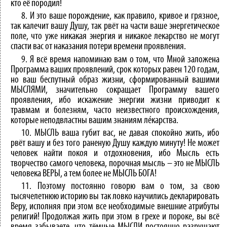
кто её породил!
8. И это ваше порождение, как правило, кривое и грязное,
так калечит вашу Душу, так рвёт на части ваше энергетическое
поле, что уже никакая энергия и никакое лекарство не могут
спасти вас от наказания потери времени проявления.
9. Я всё время напоминаю вам о том, что Мной заложена
Программа ваших проявлений, срок которых равен 120 годам,
но ваш беспутный образ жизни, сформированный вашими
МЫСЛЯМИ, значительно сокращает Программу вашего
проявления, ибо искажение энергии жизни приводит к
травмам и болезням, часто неизвестного происхождения,
которые неподвластны вашим знаниям лéкарства.
10. МЫСЛЬ ваша губит вас, не давая спокойно жить, ибо
рвёт вашу и без того раненую Душу каждую минуту! Не может
человек найти покоя и отдохновения, ибо Мысль есть
творчество самого человека, порочная мысль – это не МЫСЛЬ
человека ВЕРЫ, а тем более не МЫСЛЬ БОГА!
11. Поэтому постоянно говорю вам о том, за свою
тысячелетнюю историю вы так ловко научились декларировать
Веру, исполняя при этом все необходимые внешние атрибуты
религий! Продолжая жить при этом в грехе и пороке, вы всё