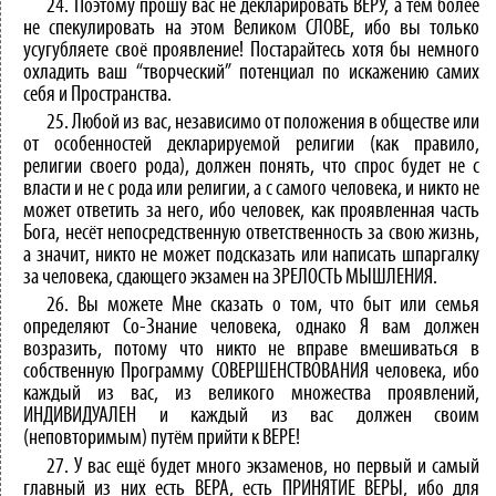
24. Поэтому прошу вас не декларировать ВЕРУ, а тем более
не спекулировать на этом Великом СЛОВЕ, ибо вы только
усугубляете своё проявление! Постарайтесь хотя бы немного
охладить ваш “творческий” потенциал по искажению самих
себя и Пространства.
25. Любой из вас, независимо от положения в обществе или
от особенностей декларируемой религии (как правило,
религии своего рода), должен понять, что спрос будет не с
власти и не с рода или религии, а с самого человека, и никто не
может ответить за него, ибо человек, как проявленная часть
Бога, несёт непосредственную ответственность за свою жизнь,
а значит, никто не может подсказать или написать шпаргалку
за человека, сдающего экзамен на ЗРЕЛОСТЬ МЫШЛЕНИЯ.
26. Вы можете Мне сказать о том, что быт или семья
определяют Со-Знание человека, однако Я вам должен
возразить, потому что никто не вправе вмешиваться в
собственную Программу СОВЕРШЕНСТВОВАНИЯ человека, ибо
каждый из вас, из великого множества проявлений,
ИНДИВИДУАЛЕН и каждый из вас должен своим
(неповторимым) путём прийти к ВЕРЕ!
27. У вас ещё будет много экзаменов, но первый и самый
главный из них есть ВЕРА, есть ПРИНЯТИЕ ВЕРЫ, ибо для