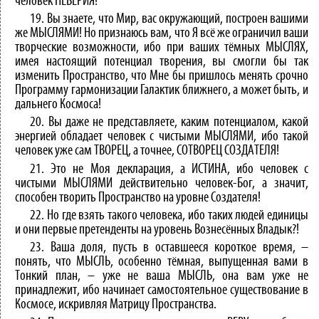
человек НЕВЕРИЯ!
19. Вы знаете, что Мир, вас окружающий, построен вашими
же МЫСЛЯМИ! Но признаюсь вам, что Я всё же ограничил ваши
творческие возможности, ибо при ваших тёмных МЫСЛЯХ,
имея настоящий потенциал творения, вы смогли бы так
изменить Пространство, что Мне бы пришлось менять срочно
Программу гармонизации Галактик ближнего, а может быть, и
дальнего Космоса!
20. Вы даже не представляете, каким потенциалом, какой
энергией обладает человек с чистыми МЫСЛЯМИ, ибо такой
человек уже сам ТВОРЕЦ, а точнее, СОТВОРЕЦ СОЗДАТЕЛЯ!
21. Это не Моя декларация, а ИСТИНА, ибо человек с
чистыми МЫСЛЯМИ действительно человек-Бог, а значит,
способен творить Пространство на уровне Создателя!
22. Но где взять такого человека, ибо таких людей единицы
и они первые претенденты на уровень Вознесённых Владык?!
23. Ваша доля, пусть в оставшееся короткое время, –
понять, что МЫСЛЬ, особенно тёмная, выпущенная вами в
Тонкий план, – уже не ваша МЫСЛЬ, она вам уже не
принадлежит, ибо начинает самостоятельное существование в
Космосе, искривляя Матрицу Пространства.