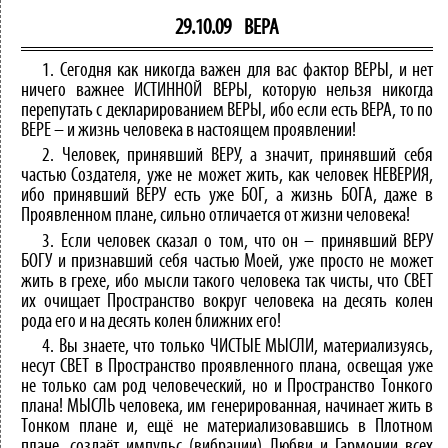
29.10.09
ВЕРА
1. Сегодня как никогда важен для вас фактор ВЕРЫ, и нет
ничего важнее ИСТИННОЙ ВЕРЫ, которую нельзя никогда
перепутать с декларированием ВЕРЫ, ибо если есть ВЕРА, то по
ВЕРЕ – и жизнь человека в настоящем проявлении!
2. Человек, принявший ВЕРУ, а значит, принявший себя
частью Создателя, уже не может жить, как человек НЕВЕРИЯ,
ибо принявший ВЕРУ есть уже БОГ, а жизнь БОГА, даже в
Проявленном плане, сильно отличается от жизни человека!
3. Если человек сказал о том, что он – принявший ВЕРУ
БОГУ и признавший себя частью Моей, уже просто не может
жить в грехе, ибо мысли такого человека так чисты, что СВЕТ
их очищает Пространство вокруг человека на десять колен
рода его и на десять колен ближних его!
4. Вы знаете, что только ЧИСТЫЕ МЫСЛИ, материализуясь,
несут СВЕТ в Пространство проявленного плана, освещая уже
не только сам род человеческий, но и Пространство Тонкого
плана! МЫСЛЬ человека, им генерированная, начинает жить в
Тонком плане и, ещё не материализовавшись в Плотном
плане, создаёт импульс (вибрации) Любви и Гармонии всех