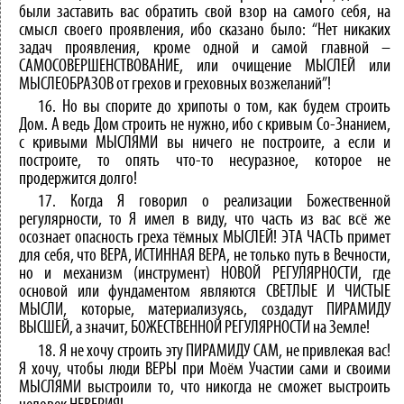
были заставить вас обратить свой взор на самого себя, на
смысл своего проявления, ибо сказано было: “Нет никаких
задач проявления, кроме одной и самой главной –
САМОСОВЕРШЕНСТВОВАНИЕ, или очищение МЫСЛЕЙ или
МЫСЛЕОБРАЗОВ от грехов и греховных возжеланий”!
16. Но вы спорите до хрипоты о том, как будем строить
Дом. А ведь Дом строить не нужно, ибо с кривым Со-Знанием,
с кривыми МЫСЛЯМИ вы ничего не построите, а если и
построите, то опять что-то несуразное, которое не
продержится долго!
17. Когда Я говорил о реализации Божественной
регулярности, то Я имел в виду, что часть из вас всё же
осознает опасность греха тёмных МЫСЛЕЙ! ЭТА ЧАСТЬ примет
для себя, что ВЕРА, ИСТИННАЯ ВЕРА, не только путь в Вечности,
но и механизм (инструмент) НОВОЙ РЕГУЛЯРНОСТИ, где
основой или фундаментом являются СВЕТЛЫЕ И ЧИСТЫЕ
МЫСЛИ, которые, материализуясь, создадут ПИРАМИДУ
ВЫСШЕЙ, а значит, БОЖЕСТВЕННОЙ РЕГУЛЯРНОСТИ на Земле!
18. Я не хочу строить эту ПИРАМИДУ САМ, не привлекая вас!
Я хочу, чтобы люди ВЕРЫ при Моём Участии сами и своими
МЫСЛЯМИ выстроили то, что никогда не сможет выстроить