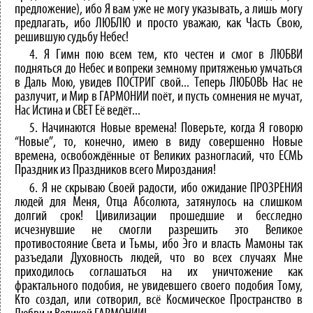
предложение), ибо Я вам уже не могу указывать, а лишь могу
предлагать, ибо ЛЮБЛЮ и просто уважаю, как Часть Свою,
решившую судьбу Небес!
4. Я Гимн пою всем тем, кто честен и смог в ЛЮБВИ
подняться до Небес и вопреки земному притяженью умчаться
в Даль Мою, увидев ПОСТРИГ свой... Теперь ЛЮБОВЬ Нас не
разлучит, и Мир в ГАРМОНИИ поёт, и пусть сомнения не мучат,
Нас Истина и СВЕТ Её ведёт...
5. Начинаются Новые времена! Поверьте, когда Я говорю
“Новые”, то, конечно, имею в виду совершенно Новые
времена, освобождённые от Великих разногласий, что ЕСМЬ
Праздник из Праздников всего Мироздания!
6. Я не скрываю Своей радости, ибо ожидание ПРОЗРЕНИЯ
людей для Меня, Отца Абсолюта, затянулось на слишком
долгий срок! Цивилизации прошедшие и бесследно
исчезнувшие не смогли разрешить это Великое
противостояние Света и Тьмы, ибо Эго и власть Мамоны так
разъедали Духовность людей, что во всех случаях Мне
приходилось соглашаться на их уничтожение как
фрактального подобия, не увидевшего своего подобия Тому,
Кто создал, или сотворил, всё Космическое Пространство в