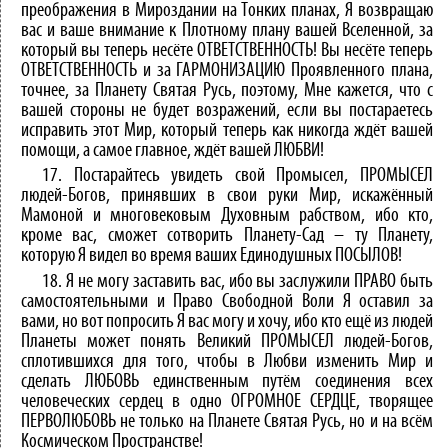
преображения в Мироздании на Тонких планах, Я возвращаю
вас и ваше внимание к Плотному плану вашей Вселенной, за
который вы теперь несёте ОТВЕТСТВЕННОСТЬ! Вы несёте теперь
ОТВЕТСТВЕННОСТЬ и за ГАРМОНИЗАЦИЮ Проявленного плана,
точнее, за Планету Святая Русь, поэтому, Мне кажется, что с
вашей стороны не будет возражений, если вы постараетесь
исправить этот Мир, который теперь как никогда ждёт вашей
помощи, а самое главное, ждёт вашей ЛЮБВИ!
17. Постарайтесь увидеть свой Промысел, ПРОМЫСЕЛ
людей-Богов, принявших в свои руки Мир, искажённый
Мамоной и многовековым Духовным рабством, ибо кто,
кроме вас, сможет сотворить Планету-Сад – ту Планету,
которую Я видел во время ваших Единодушных ПОСЫЛОВ!
18. Я не могу заставить вас, ибо вы заслужили ПРАВО быть
самостоятельными и Право Свободной Воли Я оставил за
вами, но вот попросить Я вас могу и хочу, ибо кто ещё из людей
Планеты может понять Великий ПРОМЫСЕЛ людей-Богов,
сплотившихся для того, чтобы в Любви изменить Мир и
сделать ЛЮБОВЬ единственным путём соединения всех
человеческих сердец в одно ОГРОМНОЕ СЕРДЦЕ, творящее
ПЕРВОЛЮБОВЬ не только на Планете Святая Русь, но и на всём
Космическом Пространстве!