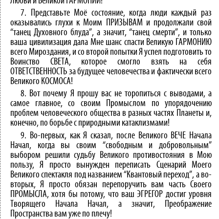
Любви и Великой ГАРМОНИИ!
7. Представьте Моё состояние, когда люди каждый раз
оказывались глухи к Моим ПРИЗЫВАМ и продолжали свой
“танец Духовного блуда”, а значит, “танец смерти”, и только
ваша цивилизация дала Мне шанс спасти Великую ГАРМОНИЮ
всего Мироздания, и со второй попытки Я успел подготовить то
Воинство СВЕТА, которое смогло взять на себя
ОТВЕТСТВЕННОСТЬ за будущее человечества и фактически всего
Великого КОСМОСА!
8. Вот почему Я прошу вас не торопиться с выводами, а
самое главное, со своим Промыслом по упорядочению
проблем человеческого общества в разных частях Планеты и,
конечно, по борьбе с природными катаклизмами!
9. Во-первых, как Я сказал, после Великого ВЕЧЕ Начала
Начал, когда вы своим “свободным и добровольным”
выбором решили судьбу Великого противостояния в Мою
пользу, Я просто вынужден переписать Сценарий Моего
Великого спектакля под названием “Квантовый переход”, а во-
вторых, Я просто обязан перепоручить вам часть Своего
ПРОМЫСЛА, хотя бы потому, что ваш ЭГРЕГОР достиг уровня
Творящего Начала Начал, а значит, Преображение
Пространства вам уже по плечу!