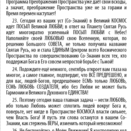
Программа Преображения Пространства уже даёт свои всходы,
а значит, преображение Пространства уже не за горами и
Время перемен наступает!
23. Сегодня из ваших уст (Со-Знаний) в Великий КОСМОС
идёт ПОСЫЛ Великой ЛЮБВИ; в ответ на Планету Святая Русь
идёт многократно усиленный ПОСЫЛ ЛЮБВИ с Небес!
Наполняйте своей ЛЮБОВЬЮ свою Вселенную, которая, по
решению Большого СОВЕТА, не только получила название
Святая Русь, но и стала ЕДИНЫМ Центром всего Космического
Пространства по совершенствованию Со-Знания всех тех, кто
поддержал Бога в Его совсем непростой борьбе с Тьмой!
24. Подождите ещё немного, сентябрь откроет вам глаза на
многое, а самое главное, подтвердит, что ВСЁ ПРЕДРЕШЕНО, и
для вас, людей-Богов, предрешённое ЕСМЬ только ЛЮБОВЬ,
ЕСМЬ ЛЮБОВЬ СОЗДАТЕЛЯ, ибо без Любви не может быть
Гармонии и Великого Духовного ЕДИНСТВА!
25. Поэтому сегодня ваша главная задача – нести ЛЮБОВЬ,
ибо только Любовь может сплотить людей вокруг Бога и,
поверьте, нет нигде в Пространстве КОСМОСА власти сильнее,
чем Власть Бога! И пусть эти слова останутся в вашем Со-
Знании, как стержень ВЕРЫ, изменить который невозможно!