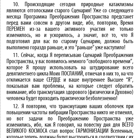
10. Происходящие сегодня природные катаклизмы
являются отголосками старого Сценария! Уже со следующего
месяца Программа Преображения Пространства предстанет
перед вами совсем в другом виде, ибо, повторяю, Время
ПЕРЕМЕН из-за вашего активного участия не только
изменилось, но и ускорилось, а значит, всё то, что Я
подготовил для вас по старому Сценарию, должно быть
выполнено гораздо раньше, и это “раньше” уже наступило!
11. Сейчас, когда Я переписываю Сценарий Преображения
Пространства, у вас появилось немного “свободного времени”,
которое Я прошу использовать на штудирование всего
девятилетнего цикла Моих ПОСЛАНИЙ, отмечая в них то, на что
откликается ваше СЕРДЦЕ и ваше внутреннее Высшее “Я”,
показывая вам проблемы, на которые следует обратить
внимание, ибо трансмутация здорового (физически и Духовно)
человека будет проходить практически безболезненно!
12. Я повторяю, что трансмутацию ваших оболочек при
повышении частоты вибрации Пространства никто не отменял,
но вот задачи по Преображению Пространства уже
изменились, ибо, как Я говорил, на повестку дня для ВСЕГО
ВЕЛИКОГО КОСМОСА стал вопрос ГАРМОНИЗАЦИИ Вселенных,
которые теперь должны будут выстроиться в соответствии с их