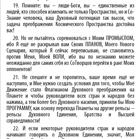
19. Помните: вы – люди-Боги, вы – единственные из
людей, кто способен изменить не только Пространство, но и Со-
Знание человека, ваш Духовный потенциал так высок, что
задача преображения Космического Пространства достойна
вас!
20. Но не пытайтесь соревноваться с Моим ПРОМЫСЛОМ,
ибо Я ещё не раскрывал вам Своих ПЛАНОВ, Моего Нового
Сценария, который Я сейчас переписываю, не становитесь
против Меня, Моей ВОЛИ, ибо вы по незнанию можете
неожиданно для самих себя из СоТворцов перейти в ранг Моих
оппонентов!
21. Не спешите и не торопитесь, ваше время ещё не
наступило, и Мне нужно создать условия для того, чтобы Моё
Движение стало Флагманом Духовного преображения на
Планете и чтобы руководители всех стран и народов без
нажима, а тем более без Духовного насилия, приняли бы Мою
ПРОГРАММУ, как основу перехода Планеты на другие рельсы –
рельсы Духовного Единения, Братства и Высшей
справедливости!
22. И если некоторые руководители стран и народов
начинают говорить о Духовном Единении, значит, Моя