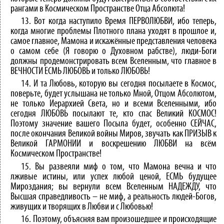
рангами в Космическом Пространстве Отца Абсолюта!
13. Вот когда наступило Время ПЕРВОЛЮБВИ, ибо теперь,
когда многие проблемы Плотного плана уходят в прошлое и,
самое главное, Мамона и искажённые представления человека
о самом себе (Я говорю о Духовном рабстве), люди-Боги
должны продемонстрировать всем Вселенным, что главное в
ВЕЧНОСТИ ЕСМЬ ЛЮБОВЬ и только ЛЮБОВЬ!
14. И та Любовь, которую вы сегодня посылаете в Космос,
поверьте, будет услышана не только Мной, Отцом Абсолютом,
не только Иерархией Света, но и всеми Вселенными, ибо
сегодня ЛЮБОВЬ посылают те, кто спас Великий КОСМОС!
Поэтому значение вашего Посыла будет, особенно СЕЙЧАС,
после окончания Великой войны Миров, звучать как ПРИЗЫВ к
Великой ГАРМОНИИ и воскрешению ЛЮБВИ на всём
Космическом Пространстве!
15. Вы развеяли миф о том, что Мамона вечна и что
лживые истины, или успех любой ценой, ЕСМЬ будущее
Мироздания; вы вернули всем Вселенным НАДЕЖДУ, что
Высшая справедливость – не миф, а реальность людей-Богов,
живущих и творящих в Любви и с Любовью!
16. Поэтому, объясняя вам произошедшее и происходящие