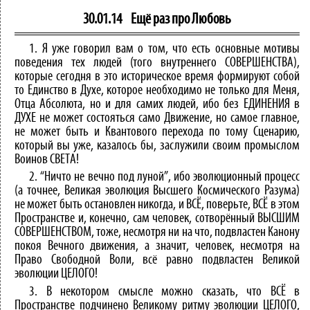
30.01.14
Ещё раз про Любовь
1. Я уже говорил вам о том, что есть основные мотивы
поведения тех людей (того внутреннего СОВЕРШЕНСТВА),
которые сегодня в это историческое время формируют собой
то Единство в Духе, которое необходимо не только для Меня,
Отца Абсолюта, но и для самих людей, ибо без ЕДИНЕНИЯ в
ДУХЕ не может состояться само Движение, но самое главное,
не может быть и Квантового перехода по тому Сценарию,
который вы уже, казалось бы, заслужили своим промыслом
Воинов СВЕТА!
2. “Ничто не вечно под луной”, ибо эволюционный процесс
(а точнее, Великая эволюция Высшего Космического Разума)
не может быть остановлен никогда, и ВСЁ, поверьте, ВСЁ в этом
Пространстве и, конечно, сам человек, сотворённый ВЫСШИМ
СОВЕРШЕНСТВОМ, тоже, несмотря ни на что, подвластен Канону
покоя Вечного движения, а значит, человек, несмотря на
Право Свободной Воли, всё равно подвластен Великой
эволюции ЦЕЛОГО!
3. В некотором смысле можно сказать, что ВСЁ в
Пространстве подчинено Великому ритму эволюции ЦЕЛОГО,