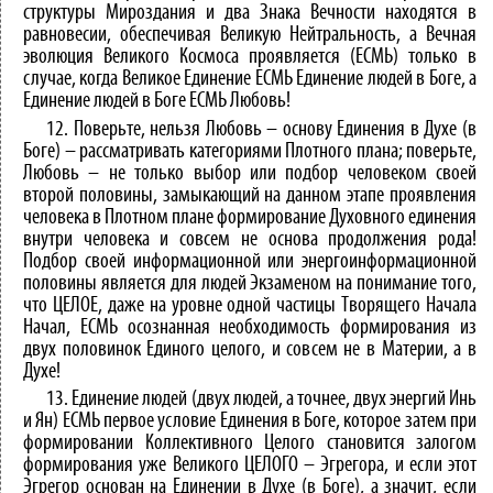
структуры Мироздания и два Знака Вечности находятся в
равновесии, обеспечивая Великую Нейтральность, а Вечная
эволюция Великого Космоса проявляется (ЕСМЬ) только в
случае, когда Великое Единение ЕСМЬ Единение людей в Боге, а
Единение людей в Боге ЕСМЬ Любовь!
12. Поверьте, нельзя Любовь – основу Единения в Духе (в
Боге) – рассматривать категориями Плотного плана; поверьте,
Любовь – не только выбор или подбор человеком своей
второй половины, замыкающий на данном этапе проявления
человека в Плотном плане формирование Духовного единения
внутри человека и совсем не основа продолжения рода!
Подбор своей информационной или энергоинформационной
половины является для людей Экзаменом на понимание того,
что ЦЕЛОЕ, даже на уровне одной частицы Творящего Начала
Начал, ЕСМЬ осознанная необходимость формирования из
двух половинок Единого целого, и совсем не в Материи, а в
Духе!
13. Единение людей (двух людей, а точнее, двух энергий Инь
и Ян) ЕСМЬ первое условие Единения в Боге, которое затем при
формировании Коллективного Целого становится залогом
формирования уже Великого ЦЕЛОГО – Эгрегора, и если этот
Эгрегор основан на Единении в Духе (в Боге), а значит, если