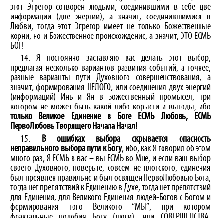
этот Эгрегор сотворён людьми, соединившими в себе две
информации (две энергии), а значит, соединившимися в
Любви, тогда этот Эгрегор имеет не только Божественные
корни, но и Божественное происхождение, а значит, ЭТО ЕСМЬ
БОГ!
14. Я постоянно заставляю вас делать этот выбор,
предлагая несколько вариантов развития событий, а точнее,
разные варианты пути Духовного совершенствования, а
значит, формирования ЦЕЛОГО, или соединения двух энергий
(информаций) Инь и Ян в Божественный промысел, при
котором не может быть какой-либо корысти и выгоды, ибо
только Великое Единение в Боге ЕСМЬ Любовь, ЕСМЬ
ПервоЛюбовь Творящего Начала Начал!
15.
В ошибках выбора скрывается опасность
неправильного выбора пути к Богу
, ибо, как Я говорил об этом
много раз, Я ЕСМЬ в вас – вы ЕСМЬ во Мне, и если ваш выбор
своего Духовного, поверьте, совсем не плотского, единения
был проявлен правильно и был освящён ПервоЛюбовью Бога,
тогда нет препятствий к Единению в Духе, тогда нет препятствий
для Единения, для Великого Единения людей-Богов с Богом и
формирования того Великого “МЫ”, при котором
фрактальные подобия Богу (люди), или СОВЕРШЕНСТВА,