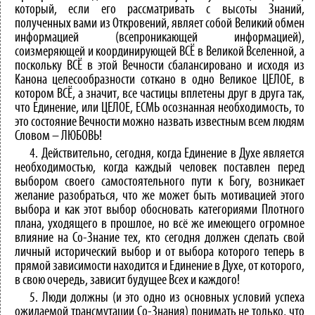
который, если его рассматривать с высоты Знаний,
полученных вами из Откровений, являет собой Великий обмен
информацией (всепроникающей информацией),
соизмеряющей и координирующей ВСЁ в Великой Вселенной, а
поскольку ВСЁ в этой Вечности сбалансировано и исходя из
Канона целесообразности соткано в одно Великое ЦЕЛОЕ, в
котором ВСЁ, а значит, все частицы вплетены друг в друга так,
что Единение, или ЦЕЛОЕ, ЕСМЬ осознанная необходимость, то
это состояние Вечности можно назвать известным всем людям
Словом – ЛЮБОВЬ!
4. Действительно, сегодня, когда Единение в Духе является
необходимостью, когда каждый человек поставлен перед
выбором своего самостоятельного пути к Богу, возникает
желание разобраться, что же может быть мотивацией этого
выбора и как этот выбор обосновать категориями Плотного
плана, уходящего в прошлое, но всё же имеющего огромное
влияние на Со-Знание тех, кто сегодня должен сделать свой
личный исторический выбор и от выбора которого теперь в
прямой зависимости находится и Единение в Духе, от которого,
в свою очередь, зависит будущее Всех и каждого!
5. Люди должны (и это одно из основных условий успеха
ожидаемой трансмутации Со-Знания) понимать не только, что