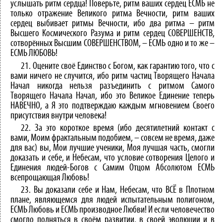
услышать ритм сердца! Поверьте, ритм ваших сердец ЕСМЬ не
только отражение Великого ритма Вечности, ритм ваших
сердец выбивает ритмы Вечности, ибо два ритма – ритм
Высшего Космического Разума и ритм сердец СОВЕРШЕНСТВ,
сотворённых Высшим СОВЕРШЕНСТВОМ, – ЕСМЬ одно и то же –
ЕСМЬ ЛЮБОВЬ!
21. Оцените своё Единство с Богом, как гарантию того, что с
вами ничего не случится, ибо ритм частиц Творящего Начала
Начал никогда нельзя разъединить с ритмом Самого
Творящего Начала Начал, ибо это Великое Единение теперь
НАВЕЧНО, а Я это подтверждаю каждым мгновением Своего
присутствия внутри человека!
22. За это короткое время (ибо десятилетний контакт с
вами, Моим фрактальным подобием, – совсем не время, даже
для вас) вы, Мои лучшие ученики, Моя лучшая часть, смогли
доказать и себе, и Небесам, что условие сотворения Целого и
Единения людей-Богов с Самим Отцом Абсолютом ЕСМЬ
всепрощающая Любовь!
23. Вы доказали себе и Нам, Небесам, что ВСЁ в Плотном
плане, являющемся для людей испытательным полигоном,
ЕСМЬ Любовь и ЕСМЬ производное Любви! И если человечество
смогло подняться в своём развитии, в своей эволюции и в