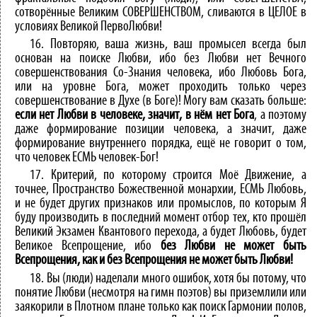
сотворённые Великим СОВЕРШЕНСТВОМ, сливаются в ЦЕЛОЕ в
условиях Великой ПервоЛюбви!
16. Повторяю, ваша жизнь, ваш промысел всегда был
основан на поиске Любви, ибо без Любви нет Вечного
совершенствования Со-Знания человека, ибо Любовь Бога,
или на уровне Бога, может проходить только через
совершенствование в Духе (в Боге)! Могу вам сказать больше:
если нет Любви в человеке, значит, в нём нет Бога
, а поэтому
даже формирование позиции человека, а значит, даже
формирование внутреннего порядка, ещё не говорит о том,
что человек ЕСМЬ человек-Бог!
17. Критерий, по которому строится Моё Движение, а
точнее, Пространство Божественной монархии, ЕСМЬ Любовь,
и не будет других признаков или промыслов, по которым Я
буду производить в последний момент отбор тех, кто прошёл
Великий Экзамен Квантового перехода, а будет Любовь, будет
Великое Всепрощение, ибо
без Любви не может быть
Всепрощения, как и без Всепрощения не может быть Любви!
18. Вы (люди) наделали много ошибок, хотя бы потому, что
понятие Любви (несмотря на гимн поэтов) вы приземлили или
заякорили в Плотном плане только как поиск Гармонии полов,