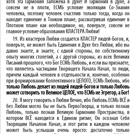
хотя эта Гармония заложена в Духе! И Гармония в Духе, а
совсем не в плоти, ЕСМЬ условие эволюции Со-Знания
человека, поэтому человек счастлив только тогда, когда он
находит единение в Тонком плане, рассматривая единение в
Плотном плане как необходимое, но, поверьте, совсем не
главное условие образования КЛАСТЕРА Любви!
19. Из кластеров Любви создаётся КЛАСТЕР людей-Богов, и,
поверьте, не может быть Единения в Духе без Любви, ибо вы
давно знаете, и знаете, с одной стороны, по собственному
опыту многих столетий, а с другой стороны, из всех Великих
Писаний прошлого, что Бог ЕСМЬ Любовь, и если вы признаёте,
что являетесь частицами Творящего Начала Начал, то люди,
причём каждый человек в отдельности и, конечно, особенно
при формировании Коллективного ЦЕЛОГО, ЕСМЬ Любовь, ибо
только Любовь делает из людей людей-Богов и только Любовь
может сотворить то Великое ЦЕЛОЕ, что ЕСМЬ не Эгрегор, а Бог!
20. Я могу говорить о Любви Вечно, ибо Любовь ЕСМЬ ВСЁ и
без Любви могло бы не быть ПервоТворца, и только познав
Любовь, только познав Великую Гармонию Пространства, в
котором ВСЁ находится в Едином ритме, Он осознал Себя
Творящим Началом Начал, и этот ритм в каждом человеке
может быть услышан очень просто: достаточно только