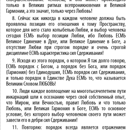
только в Великих ритмах всепроникновения и Великой
Гармонии, а это значит, только через Любовь!
8. Сейчас как никогда в каждом человеке должна быть
проявлена позиция его отношения к тому Пространству,
которое для него стало колыбелью Любви, и выбор человека
сегодня ЕСМЬ выбор позиции Любви, ибо Любовь ЕСМЬ
Великое Единение в Духе, или Великое Единение в Боге, а
отсутствие Любви при строгом порядке и очень строгой
дисциплине ЕСМЬ характеристика сил Сдерживания!
9. Исходя из этого порядок, о котором Я так долго говорю,
ЕСМЬ порядок с Богом, а порядок без Бога, или порядок
(Гармония) без Единодушия, ЕСМЬ порядок сил Сдерживания,
и только порядок в Единстве Духа ЕСМЬ то, что называется
Великим Словом ЛЮБОВЬ!
10. Люди каждое воплощение на многотысячелетнем пути
инкарнаций шли к осознанию через свой собственный опыт,
что Миром, или Вечностью, правит Любовь и что только
Любовь, или Великая Гармония в Боге, ЕСМЬ то основное
условие, без которого выбор человеком своего пути может
завести его в дебри сил Сдерживания!
11. Повторяю: порядок всегда является отражением