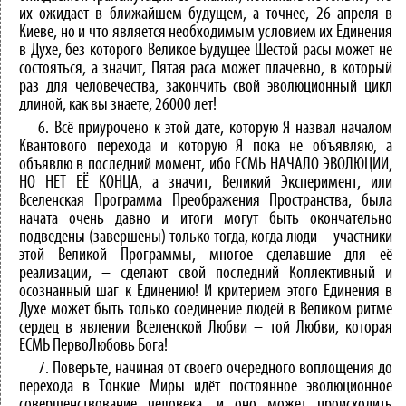
их ожидает в ближайшем будущем, а точнее, 26 апреля в
Киеве, но и что является необходимым условием их Единения
в Духе, без которого Великое Будущее Шестой расы может не
состояться, а значит, Пятая раса может плачевно, в который
раз для человечества, закончить свой эволюционный цикл
длиной, как вы знаете, 26000 лет!
6. Всё приурочено к этой дате, которую Я назвал началом
Квантового перехода и которую Я пока не объявляю, а
объявлю в последний момент, ибо ЕСМЬ НАЧАЛО ЭВОЛЮЦИИ,
НО НЕТ ЕЁ КОНЦА, а значит, Великий Эксперимент, или
Вселенская Программа Преображения Пространства, была
начата очень давно и итоги могут быть окончательно
подведены (завершены) только тогда, когда люди – участники
этой Великой Программы, многое сделавшие для её
реализации, – сделают свой последний Коллективный и
осознанный шаг к Единению! И критерием этого Единения в
Духе может быть только соединение людей в Великом ритме
сердец в явлении Вселенской Любви – той Любви, которая
ЕСМЬ ПервоЛюбовь Бога!
7. Поверьте, начиная от своего очередного воплощения до
перехода в Тонкие Миры идёт постоянное эволюционное
совершенствование человека, и оно может происходить