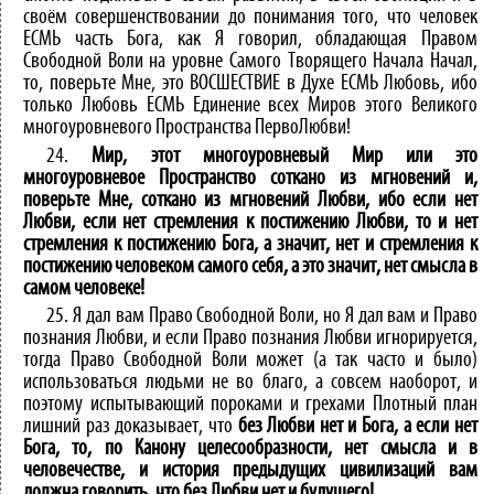
своём совершенствовании до понимания того, что человек
ЕСМЬ часть Бога, как Я говорил, обладающая Правом
Свободной Воли на уровне Самого Творящего Начала Начал,
то, поверьте Мне, это ВОСШЕСТВИЕ в Духе ЕСМЬ Любовь, ибо
только Любовь ЕСМЬ Единение всех Миров этого Великого
многоуровневого Пространства ПервоЛюбви!
24.
Мир, этот многоуровневый Мир или это
многоуровневое Пространство соткано из мгновений и,
поверьте Мне, соткано из мгновений Любви, ибо если нет
Любви, если нет стремления к постижению Любви, то и нет
стремления к постижению Бога, а значит, нет и стремления к
постижению человеком самого себя, а это значит, нет смысла в
самом человеке!
25. Я дал вам Право Свободной Воли, но Я дал вам и Право
познания Любви, и если Право познания Любви игнорируется,
тогда Право Свободной Воли может (а так часто и было)
использоваться людьми не во благо, а совсем наоборот, и
поэтому испытывающий пороками и грехами Плотный план
лишний раз доказывает, что
без Любви нет и Бога, а если нет
Бога, то, по Канону целесообразности, нет смысла и в
человечестве, и история предыдущих цивилизаций вам
должна говорить, что без Любви нет и будущего!