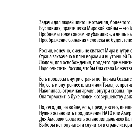
Задачи для людей никто не отменял, более того
В условиях, практически Мировой войны – это Г
Проблемы тоже совсем не убавились, а лишь в
Преображение Сознания человека не будет, теп
России, конечно, очень не хватает Мира внутри 
Страна захвачена в плен ворами и внутренней Т
Людям, для освобождения, придётся применить
Надо очистить Россию, чтобы Она стала Божеств
Есть процессы внутри страны по Планам Создате
Но, есть и внутреннее власти или Тьмы, сопроти
Накопилась огромная армия, внутри страны, пр
Она тормозит, в Духе людей к совершенству дви
Но, сегодня, на войне, есть, прежде всего, внеш
Нужно остановить продвижение НАТО или Амер
Для Америки Создатель остановил дальнюю Дал
Выборы не получатся и случится в стране истери