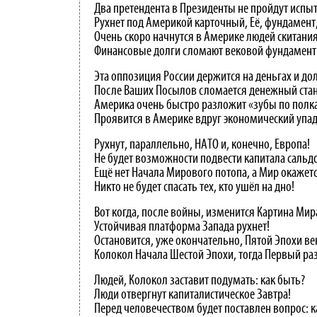
Два претендента в Президенты не пройдут испы
Рухнет под Америкой карточный, Её, фундамент
Очень скоро начнутся в Америке людей скитания
Финансовые долги сломают вековой фундамент
Эта оппозиция России держится на деньгах и дол
После Ваших Посылов сломается денежный стан
Америка очень быстро разложит «зубы по полк
Проявится в Америке вдруг экономический упад
Рухнут, параллельно, НАТО и, конечно, Европа!
Не будет возможности подвести капитала сальдо
Ещё нет Начала Мирового потопа, а Мир окажетс
Никто не будет спасать тех, кто ушёл на дно!
Вот когда, после войны, изменится Картина Мира
Устойчивая платформа Запада рухнет!
Остановится, уже окончательно, Пятой Эпохи ве
Колокол Начала Шестой Эпохи, тогда Первый раз
Людей, Колокол заставит подумать: как быть?
Люди отвергнут капиталистическое Завтра!
Перед человечеством будет поставлен вопрос: к