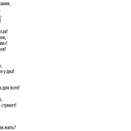
тания,
,
,
!
гах!
ок,
ам»!
ок!
,
я у дна!
 для всех!
к,
 стукнет!
ак жить?