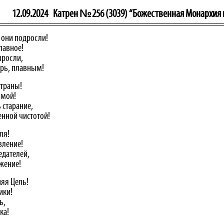
12.09.2024
Катрен №256 (3039) “Божественная Монархия на
, они подросли!
лавное!
ыросли,
ерь, плавным!
страны!
ьмой!
 старание,
енной чистотой!
ля!
вление!
едателей,
жение!
няя Цель!
ики!
ь,
ка!