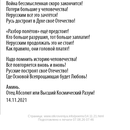
Война бессмысленная скоро закончится!
Потери большие у человечества!
Нерусским всё это зачтётся!
Русь достроит в Духе своё Отечество!
«Разбор полётов» ещё предстоит!
Кто больше разрушил, тот больше заплатит!
Нерусским продолжать это не стоит!
Как правило, они головой платят!
Надо помнить историю человечества!
Всё повторяется вновь и вновь!
Русские построят своё Отечество!
Где Основой Всепрощающая будет Любовь!
Аминь.
Отец Абсолют или Высший Космический Разум!
14.11.2021
Страница: www.otkroveniya.info/poems/14.11.21.html
Подготовлено к печати
07.08.26 07:46