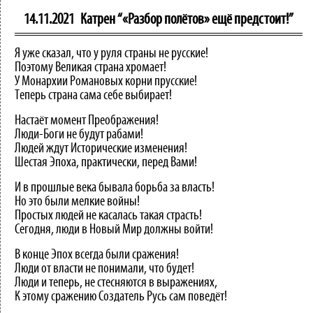
14.11.2021
Катрен “«Разбор полётов» ещё предстоит!”
Я уже сказал, что у руля страны не русские!
Поэтому Великая страна хромает!
У Монархии Романовых корни прусские!
Теперь страна сама себе выбирает!
Настаёт момент Преображения!
Люди-Боги не будут рабами!
Людей ждут Исторические изменения!
Шестая Эпоха, практически, перед Вами!
И в прошлые века бывала борьба за власть!
Но это были мелкие войны!
Простых людей не касалась такая страсть!
Сегодня, люди в Новый Мир должны войти!
В конце Эпох всегда были сражения!
Люди от власти не понимали, что будет!
Люди и теперь, не стесняются в выражениях,
К этому сражению Создатель Русь сам поведёт!