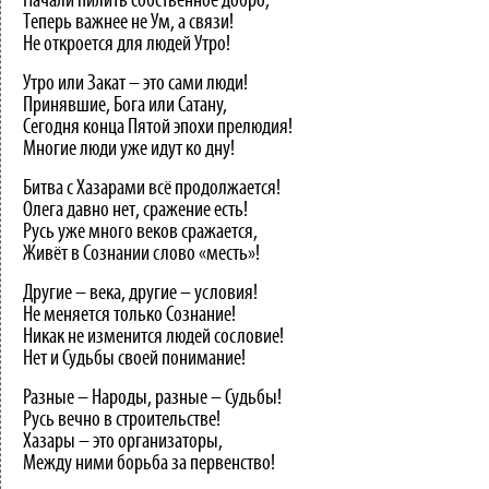
Начали пилить собственное добро,
Теперь важнее не Ум, а связи!
Не откроется для людей Утро!
Утро или Закат – это сами люди!
Принявшие, Бога или Сатану,
Сегодня конца Пятой эпохи прелюдия!
Многие люди уже идут ко дну!
Битва с Хазарами всё продолжается!
Олега давно нет, сражение есть!
Русь уже много веков сражается,
Живёт в Сознании слово «месть»!
Другие – века, другие – условия!
Не меняется только Сознание!
Никак не изменится людей сословие!
Нет и Судьбы своей понимание!
Разные – Народы, разные – Судьбы!
Русь вечно в строительстве!
Хазары – это организаторы,
Между ними борьба за первенство!