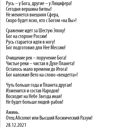
Русь – у Бога, другие – у Люцифера!
Сегодня вершина битвы!
Не меняется внешняя Сфера,
Скоро будет ясно, кто с Богом «на Вы»!
Сражение идёт за Шестую Эпоху!
Бог на стороне России!
Русь старается идти в ногу!
Бог подготовил для Неё Мессию!
Очищение рек – поручение Бога!
Чистые реки – чистая в Духе Планета!
Осталось мало времени до Итога!
Бог наложил Вето на слово «вендетта»!
Чуть больше года и Планета другая!
Изменится и состав Народов!
Восходит на Небе Звезда иная!
Не будет больше людей-рабов!
Аминь.
Отец Абсолют или Высший Космический Разум!
28.12.2021