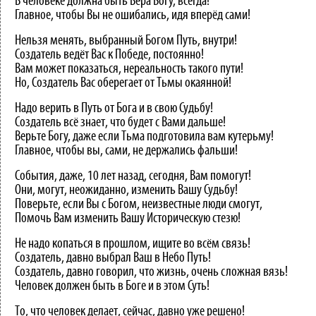
В человеке должна быть Вера Богу, всегда!
Главное, чтобы Вы не ошибались, идя вперёд сами!
Нельзя менять, выбранный Богом Путь, внутри!
Создатель ведёт Вас к Победе, постоянно!
Вам может показаться, нереальность такого пути!
Но, Создатель Вас оберегает от Тьмы окаянной!
Надо верить в Путь от Бога и в свою Судьбу!
Создатель всё знает, что будет с Вами дальше!
Верьте Богу, даже если Тьма подготовила вам кутерьму!
Главное, чтобы вы, сами, не держались фальши!
События, даже, 10 лет назад, сегодня, Вам помогут!
Они, могут, неожиданно, изменить Вашу Судьбу!
Поверьте, если Вы с Богом, неизвестные люди смогут,
Помочь Вам изменить Вашу Историческую стезю!
Не надо копаться в прошлом, ищите во всём связь!
Создатель, давно выбрал Ваш в Небо Путь!
Создатель, давно говорил, что жизнь, очень сложная вязь!
Человек должен быть в Боге и в этом Суть!
То, что человек делает, сейчас, давно уже решено!