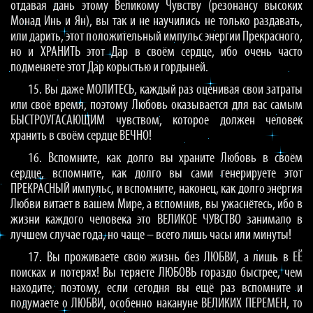
отдавая дань этому Великому Чувству (резонансу высоких
Монад Инь и Ян), вы так и не научились не только раздавать,
или дарить, этот положительный импульс энергии Прекрасного,
но и ХРАНИТЬ этот Дар в своём сердце, ибо очень часто
подменяете этот Дар корыстью и гордыней.
15. Вы даже МОЛИТЕСЬ, каждый раз оценивая свои затраты
или своё время, поэтому Любовь оказывается для вас самым
БЫСТРОУГАСАЮЩИМ чувством, которое должен человек
хранить в своём сердце ВЕЧНО!
16. Вспомните, как долго вы храните Любовь в своём
сердце, вспомните, как долго вы сами генерируете этот
ПРЕКРАСНЫЙ импульс, и вспомните, наконец, как долго энергия
Любви витает в вашем Мире, а вспомнив, вы ужаснётесь, ибо в
жизни каждого человека это ВЕЛИКОЕ ЧУВСТВО занимало в
лучшем случае года, но чаще – всего лишь часы или минуты!
17. Вы проживаете свою жизнь без ЛЮБВИ, а лишь в ЕЁ
поисках и потерях! Вы теряете ЛЮБОВЬ гораздо быстрее, чем
находите, поэтому, если сегодня вы ещё раз вспомните и
подумаете о ЛЮБВИ, особенно накануне ВЕЛИКИХ ПЕРЕМЕН, то