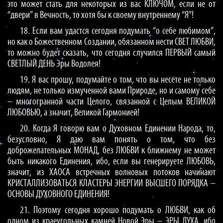
это может стать для некоторых из вас КЛЮЧОМ, если не от
“двери” в Вечность, то хотя бы к своему внутреннему “Я”!
18. Если вам удастся сегодня подумать “о себе любимом”,
но как о Божественном Создании, обязанном нести СВЕТ ЛЮБВИ,
то можно будет сказать, что сегодня случился ПЕРВЫЙ самый
СВЕТЛЫЙ ДЕНЬ Эры Водолея!
19. Я вас прошу, подумайте о том, что вы несёте не только
людям, не только измученной вами Природе, но и самому себе
– многогранной части Целого, связанной с Целым ВЕЛИКОЙ
ЛЮБОВЬЮ, а значит, Великой Гармонией!
20. Когда Я говорю вам о Духовном Единении Народа, то,
безусловно, Я даю вам понять о том, что без
доброжелательных МОНАД, без ЛЮБВИ к ближнему не может
быть никакого Единения, ибо, если вы генерируете ЛЮБОВЬ,
значит, из ХАОСА встречных волновых потоков начинают
КРИСТАЛЛИЗОВАТЬСЯ КЛАСТЕРЫ ЭНЕРГИИ ВЫСШЕГО ПОРЯДКА –
ОСНОВЫ ДУХОВНОГО ЕДИНЕНИЯ!
21. Поэтому сегодня хорошо подумать о ЛЮБВИ, как об
одном из краеугольных камней Новой Эры – ЭРЫ ДУХА, ибо