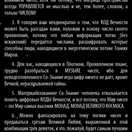
влиянием чисел, хотя бы потому, что Матрица Пространства
всегда УПРАВЛЯЕТСЯ не мыслью и не, тем более, словом, а
только ЧИСЛОМ!
3. Я говорил вам неоднократно о том, что КОД Вечности
может быть разгадан вами, положив в основу число своего
проявления, потому что любая информация легко (без
искажений) передаётся числами, расшифровать которые
способны люди, находящиеся в энергетическом потоке Тонких
Миров.
4. Для вас, находящихся в Плотном, Проявленном плане,
трудно разобраться в МУЗЫКЕ чисел, ибо для
неподготовленного Со-Знания игра цифр ничего не даёт, кроме
Вечной, нераскрываемой тайны.
5. Материализованное Со-Знание человека отказывается
понять цифровые КОДЫ Вечности, и всё потому, что Мир чисел
– это Мир самых высоких МОНАД, МОНАД ВЕЛИКОГО КОСМОСА.
6. Можно фантазировать на тему логики чисел и
предаваться грёзам Великой Любви, выраженной в этой
комбинации трёх девяток, и это, пожалуй, будет самым лучшим