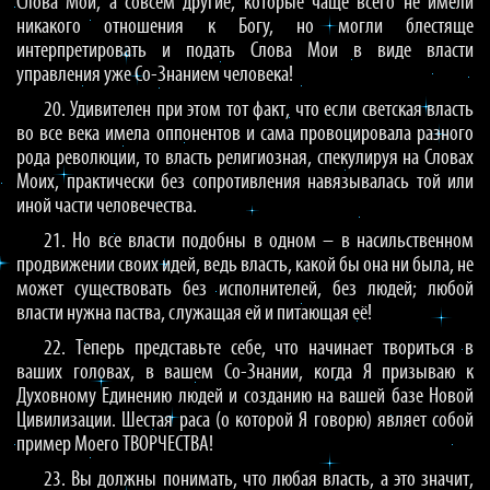
Слова Мои, а совсем другие, которые чаще всего не имели
никакого отношения к Богу, но могли блестяще
интерпретировать и подать Слова Мои в виде власти
управления уже Со-Знанием человека!
20. Удивителен при этом тот факт, что если светская власть
во все века имела оппонентов и сама провоцировала разного
рода революции, то власть религиозная, спекулируя на Словах
Моих, практически без сопротивления навязывалась той или
иной части человечества.
21. Но все власти подобны в одном – в насильственном
продвижении своих идей, ведь власть, какой бы она ни была, не
может существовать без исполнителей, без людей; любой
власти нужна паства, служащая ей и питающая её!
22. Теперь представьте себе, что начинает твориться в
ваших головах, в вашем Со-Знании, когда Я призываю к
Духовному Единению людей и созданию на вашей базе Новой
Цивилизации. Шестая раса (о которой Я говорю) являет собой
пример Моего ТВОРЧЕСТВА!
23. Вы должны понимать, что любая власть, а это значит,