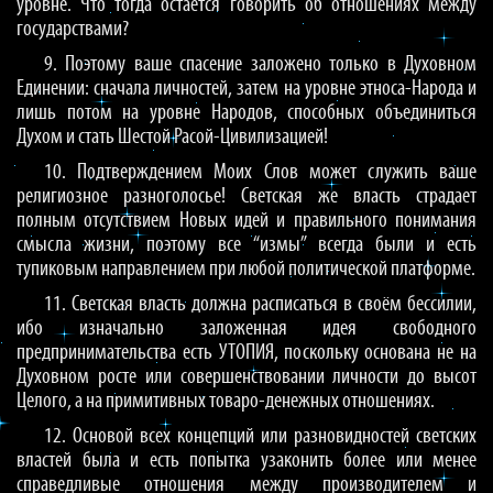
уровне. Что тогда остаётся говорить об отношениях между
государствами?
9. Поэтому ваше спасение заложено только в Духовном
Единении: сначала личностей, затем на уровне этноса-Народа и
лишь потом на уровне Народов, способных объединиться
Духом и стать Шестой Расой-Цивилизацией!
10. Подтверждением Моих Слов может служить ваше
религиозное разноголосье! Светская же власть страдает
полным отсутствием Новых идей и правильного понимания
смысла жизни, поэтому все “измы” всегда были и есть
тупиковым направлением при любой политической платформе.
11. Светская власть должна расписаться в своём бессилии,
ибо изначально заложенная идея свободного
предпринимательства есть УТОПИЯ, поскольку основана не на
Духовном росте или совершенствовании личности до высот
Целого, а на примитивных товаро-денежных отношениях.
12. Основой всех концепций или разновидностей светских
властей была и есть попытка узаконить более или менее
справедливые отношения между производителем и