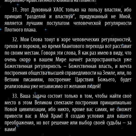
морально-нравственного климата на Планете!
31. Этот Духовный ХАОС только на пользу властям, ибо
принцип “разделяй и властвуй”, придуманный не Мной,
является лучшим постулатом человеческой регулярности
Плотного плана.
32. Мои Слова тонут в хоре человеческих регулярностей,
грехов и пороков, но время Квантового перехода всё расставит
по своим местам. Говоря эти слова, Я как раз имею в виду, что
очень скоро в вашем Мире начнёт распространяться уже
Божественная регулярность – Божественная власть, и мечта
построения общества высшей справедливости на Земле, или, по
Ветхим писаниям, построение Царствия Божьего, будет
реализована уже независимо от желания людей!
33. Ваша задача состоит только в том, чтобы найти своё
место в этом Великом спектакле построения принципиально
Новой цивилизации, ибо никто, кроме вас самих, не сможет
привести вас в Мой Храм! Я создаю условия для вашего
преображения, но вот решение или выбор своей судьбы – за
вами!