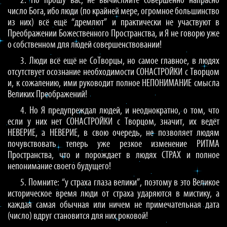
2. Но прошу вас, не вычисляйте совершенно напрасно
число Бога, ибо люди (по крайней мере, огромное большинство
из них) всё ещё “дремлют” и практически не участвуют в
Преображении Божественного Пространства, и Я не говорю уже
о собственном для людей совершенствовании!
3. Люди всё ещё не СоТворцы, но самое главное, в людях
отсутствует осознание необходимости СОНАСТРОЙКИ с Творцом
и, к сожалению, ими руководит полное НЕПОНИМАНИЕ смысла
Великих Преображений!
4. Но Я предупреждал людей, и неоднократно, о том, что
если у них нет СОНАСТРОЙКИ с Творцом, значит, их ведёт
НЕВЕРИЕ, а НЕВЕРИЕ, в свою очередь, не позволяет людям
почувствовать теперь уже резкое изменение РИТМА
Пространства, что и порождает в людях СТРАХ и полное
непонимание своего будущего!
5. Помните: “у страха глаза велики”, поэтому в это Великое
историческое время люди от страха ударяются в мистику, а
каждая самая обычная или ничем не примечательная дата
(число) вдруг становится для них роковой!