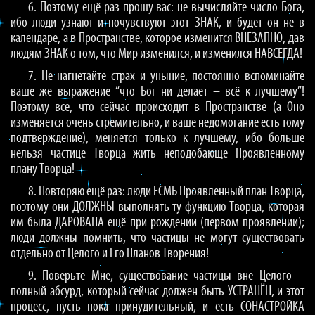
6. Поэтому ещё раз прошу вас: не вычисляйте число Бога,
ибо люди узнают и почувствуют этот ЗНАК, и будет он не в
календаре, а в Пространстве, которое изменится ВНЕЗАПНО, дав
людям ЗНАК о том, что Мир изменился, и изменился НАВСЕГДА!
7. Не нагнетайте страх и уныние, постоянно вспоминайте
ваше же выражение “что Бог ни делает – всё к лучшему”!
Поэтому всё, что сейчас происходит в Пространстве (а Оно
изменяется очень стремительно, и ваше недомогание есть тому
подтверждение), меняется только к лучшему, ибо больше
нельзя частице Творца жить неподобающе Проявленному
плану Творца!
8. Повторяю ещё раз: люди ЕСМЬ Проявленный план Творца,
поэтому они ДОЛЖНЫ выполнять ту функцию Творца, которая
им была ДАРОВАНА ещё при рождении (первом проявлении);
люди должны помнить, что частицы не могут существовать
отдельно от Целого и Его Планов Творения!
9. Поверьте Мне, существование частицы вне Целого –
полный абсурд, который сейчас должен быть УСТРАНЁН, и этот
процесс, пусть пока принудительный, и есть СОНАСТРОЙКА