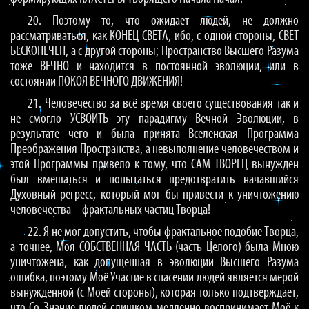
20. Поэтому то, что ожидает людей, не должно
рассматриваться, как КОНЕЦ СВЕТА, ибо, с одной стороны, СВЕТ
БЕСКОНЕЧЕН, а с другой стороны, Пространство Высшего Разума
тоже ВЕЧНО и находится в постоянной эволюции, или в
состоянии ПОКОЯ ВЕЧНОГО ДВИЖЕНИЯ!
21. Человечество за всё время своего существования так и
не смогло УСВОИТЬ эту парадигму Вечной Эволюции, в
результате чего и была принята Вселенская Программа
Преображения Пространства, а невыполнение человечеством и
этой Программы привело к тому, что САМ ТВОРЕЦ вынужден
был вмешаться и попытаться предотвратить начавшийся
Духовный регресс, который мог бы привести к уничтожению
человечества – фрактальных частиц Творца!
22. Я не мог допустить, чтобы фрактальное подобие Творца,
а точнее, Моя СОБСТВЕННАЯ ЧАСТЬ (часть Целого) была Мною
уничтожена, как допущенная в эволюции Высшего Разума
ошибка, поэтому Моё Участие в спасении людей является мерой
вынужденной (с Моей стороны), которая только подтверждает,
что Со-Знание людей слишком медленно воспринимает Моё к