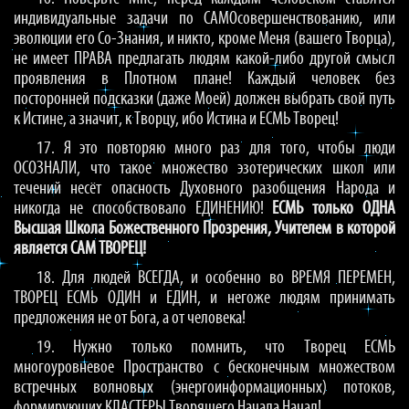
индивидуальные задачи по САМОсовершенствованию, или
эволюции его Со-Знания, и никто, кроме Меня (вашего Творца),
не имеет ПРАВА предлагать людям какой-либо другой смысл
проявления в Плотном плане! Каждый человек без
посторонней подсказки (даже Моей) должен выбрать свой путь
к Истине, а значит, к Творцу, ибо Истина и ЕСМЬ Творец!
17. Я это повторяю много раз для того, чтобы люди
ОСОЗНАЛИ, что такое множество эзотерических школ или
течений несёт опасность Духовного разобщения Народа и
никогда не способствовало ЕДИНЕНИЮ!
ЕСМЬ только ОДНА
Высшая Школа Божественного Прозрения, Учителем в которой
является САМ ТВОРЕЦ!
18. Для людей ВСЕГДА, и особенно во ВРЕМЯ ПЕРЕМЕН,
ТВОРЕЦ ЕСМЬ ОДИН и ЕДИН, и негоже людям принимать
предложения не от Бога, а от человека!
19. Нужно только помнить, что Творец ЕСМЬ
многоуровневое Пространство с бесконечным множеством
встречных волновых (энергоинформационных) потоков,
формирующих КЛАСТЕРЫ Творящего Начала Начал!