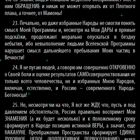
ним ОБРАЩЕНИЕ и никак не может оторвать их от Плотного
плана, а точнее, от Мамоны!
23. Печально, но даже избранные Народы не смогли понять
смысл Моей Программы и, несмотря на Мои ДАРЫ и прямые
подсказки, продолжают морально опускаться в бездну
небытия, ибо невыполнение людьми Вселенской Программы
нарушает смысл дальнейшего пребывания Моих частиц в
Вечности!
24. Я не пугаю людей, а говорю им совершенно ОТКРОВЕННО
о Своей боли и оценке результатов САМОсовершенствования не
только всего человечества, но и избранных Мною Народов,
включая, естественно, и Россию – современного Народа-
Богоносца!
25. Но, несмотря ни на что, Я всё же ЖДУ, что, пусть и под
давлением обстоятельств, Россия правильно воспримет Мои
ЗНАМЕНИЯ (а их будет несколько) и к положенному сроку
сформирует в Народе позицию истинной ВЕРЫ, а значит, ещё
НАКАНУНЕ Преображения Пространства сформирует ЕДИНОЕ
ДУХОВНОЕ ЦЕЛОЕ (КОЛЛЕКТИВНОЕ ПЕРВОСОЗНАНИЕ) всего