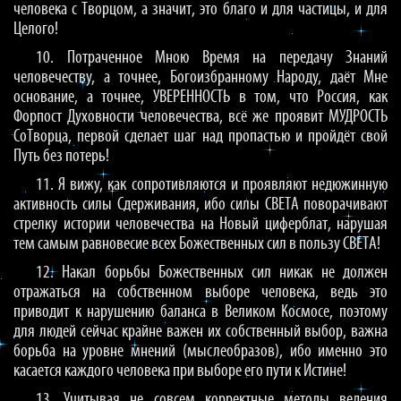
человека с Творцом, а значит, это благо и для частицы, и для
Целого!
10. Потраченное Мною Время на передачу Знаний
человечеству, а точнее, Богоизбранному Народу, даёт Мне
основание, а точнее, УВЕРЕННОСТЬ в том, что Россия, как
Форпост Духовности человечества, всё же проявит МУДРОСТЬ
СоТворца, первой сделает шаг над пропастью и пройдёт свой
Путь без потерь!
11. Я вижу, как сопротивляются и проявляют недюжинную
активность силы Сдерживания, ибо силы СВЕТА поворачивают
стрелку истории человечества на Новый циферблат, нарушая
тем самым равновесие всех Божественных сил в пользу СВЕТА!
12. Накал борьбы Божественных сил никак не должен
отражаться на собственном выборе человека, ведь это
приводит к нарушению баланса в Великом Космосе, поэтому
для людей сейчас крайне важен их собственный выбор, важна
борьба на уровне мнений (мыслеобразов), ибо именно это
касается каждого человека при выборе его пути к Истине!
13. Учитывая не совсем корректные методы ведения