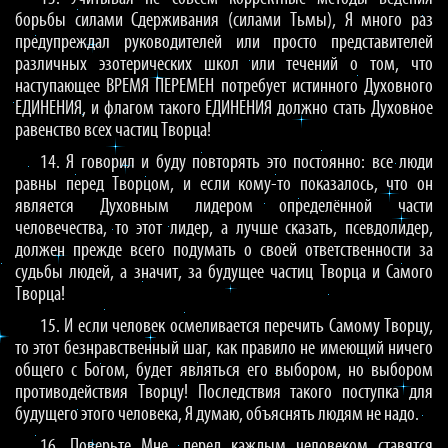
борьбы силами Сдерживания (силами Тьмы), Я много раз
предупреждал руководителей или просто представителей
различных эзотерических школ или течений о том, что
наступающее ВРЕМЯ ПЕРЕМЕН потребует истинного Духовного
ЕДИНЕНИЯ, и флагом такого ЕДИНЕНИЯ должно стать Духовное
равенство всех частиц Творца!
14. Я говорил и буду повторять это постоянно: все люди
равны перед Творцом, и если кому-то показалось, что он
является Духовным лидером определённой части
человечества, то этот лидер, а лучше сказать, псевдолидер,
должен прежде всего подумать о своей ответственности за
судьбы людей, а значит, за будущее частиц Творца и Самого
Творца!
15. И если человек осмеливается перечить Самому Творцу,
то этот безнравственный шаг, как правило не имеющий ничего
общего с Богом, будет являться его выбором, но выбором
противодействия Творцу! Последствия такого поступка для
будущего этого человека, Я думаю, объяснять людям не надо.
16. Поверьте Мне, перед каждым человеком ставятся