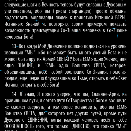
следующие шаги в Вечность теперь будут связаны с Духовным
учительством, ибо вы (триста спартанцев) просто обязаны
подготовить миллиарды людей к принятию Истинной ВЕРЫ,
Истинных Знаний и, повторяю, своим примером показать
возможность трансмутации Со-Знания человека в Со-Знание
человека-Бога!
13. Вот когда Моё Движение должно подняться на уровень
эволюции “МЫ”, ибо не может быть много учений Бога и не
может быть других Армий СВЕТА! У Бога ЕСМЬ одно Учение, или
одно ЗНАНИЕ, и ЕСМЬ одно Воинство СВЕТА, которое,
объединившись, несёт собой эволюцию Со-Знания, помогая
людям, ещё недавно блуждавшим во Тьме, открыть в себе Свет
Истины, открыть в себе Бога!
14. Я знаю, Я просто уверен, что вы, Славяне-Арии, на
правильном пути, и с этого пути СоТворчества с Богом вас ничто
не сможет свернуть, а тем более остановить, ибо вы ЕСМЬ
Воинство СВЕТА, для которого нет других путей, кроме пути
Духовного ЕДИНЕНИЯ, когда каждый человек несёт в себе
ОСОЗНАННОСТЬ того, что только ЕДИНСТВО, что только “МЫ”