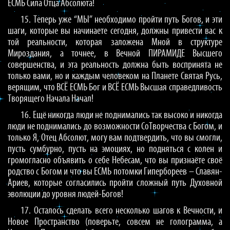
ЕСМЬ Сила Отца Абсолюта!
15. Теперь уже “МЫ” необходимо пройти путь Богов, и эти
шаги, которые вы начинаете сегодня, должны привести вас к
той реальности, которая заложена Мной в структуре
Мироздания, а точнее, в Вечной ПИРАМИДЕ Высшего
совершенства, и эта реальность должна быть воспринята не
только вами, но и каждым человеком на Планете Святая Русь,
верящим, что ВСЁ ЕСМЬ Бог и ВСЁ ЕСМЬ Высшая справедливость
Творящего Начала Начал!
16. Ещё никогда люди не поднимались так высоко и никогда
люди не поднимались до возможности СоТворчества с Богом, и
только Я, Отец Абсолют, могу вам подтвердить, что вы смогли,
пусть сумбурно, пусть на эмоциях, но подняться с колен и
громогласно объявить о себе Небесам, что вы признаёте своё
родство с Богом и что вы ЕСМЬ потомки Гипербореев – Славян-
Ариев, которые согласились пройти сложный путь Духовной
эволюции до уровня людей-Богов!
17. Осталось сделать всего несколько шагов к Вечности, и
Новое Пространство (поверьте, совсем не голограмма, а