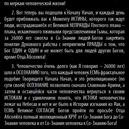
по меркам человеческой жизни!
2. Вот теперь вы подошли к Началу Начал, и каждый день
будет приближать вас к Моменту ИСТИНЫ, которого так ждут
люди, исстрадавшиеся от Великой НЕПРАВДЫ Плотного плана –
плана, искажённого лживыми представлениями Тьмы, которая
за 26000 лет смогла в Со-Знании людей-Богов закрепить
понятие Духовного рабства с неприятием ПРАВДЫ о том, что
Бог ЕДИН и ОДИН и не может быть для людей других Богов,
кроме Отца Абсолюта!
3. Человечество очень долго (как Я говорил – 26000 лет)
шло к ОСОЗНАНИЮ того, что каждый человек ЕСМЬ фрактальное
подобие Творящего Начала Начал, и это революционное (по
сути своей) ОСОЗНАНИЕ позволило сначала Славянам-Ариям, а
затем и оставшейся части человечества вернуться к своим
ИСТОКАМ и с удивлением понять, что ИСТОКИ человечества
лежат на Небесах и нет и не было в Истории изгнания из Рая, а
ЕСМЬ Великое СОГЛАСИЕ Богов пройти по просьбе Отца
Абсолюта полный эволюционный КРУГ от Со-Знания Бога до Со-
Знания человека и от Со-Знания человека к Со-Знанию Бога!