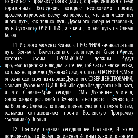
готовиться к Промыслу Богов (БОГА), определившихся с теми
горизонтами Вселенной, которые необходимо пройти,
продемонстрировав всему человечеству, что для людей нет
иного пути, как только путь Духовного совершенствования,
путь Духовного ОЧИЩЕНИЯ, а значит, только путь на Олимп
Богов!
11. И с этого момента Великого ПРОЗРЕНИЯ начинается ваш
путь Великого Божественного волонтёрства Славян-Ариев,
которые своим ПРОМЫСЛОМ должны будут
продемонстрировать людям, а точнее, той части человечества,
которая не приемлет Духовной лжи, что путь СПАСЕНИЯ ЕСМЬ и
он один-единственный в виде Духовного СОВЕРШЕНСТВОВАНИЯ,
а значит, Духовного ЕДИНЕНИЯ, ибо одно без другого не бывает,
и что Славяне-Арии сегодня ЕСМЬ Духовные учителя,
сопровождающие людей в Вечность, и не просто в Вечность, а
на Вершину Олимпа, по праву принадлежащего людям-Богам,
однажды согласившимся пройти Вселенскую Программу
эволюции Со-Знания!
12. Поэтому, начиная сегодняшнее Послание, Я хотел
подчеркнуть, что Время постижения Истины подходит к концу и