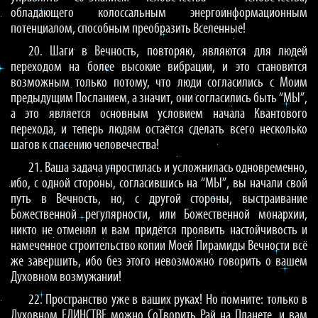
обладающего колоссальным энергоинформационным
потенциалом, способным преобразить Вселенные!
20. Шаги в Вечность, повторяю, являются для людей
переходом на более высокие вибрации, и это становится
возможным только потому, что люди согласились с Моим
предыдущим Посланием, а значит, они согласились быть “МЫ”,
а это является основным условием начала Квантового
перехода, и теперь людям остаётся сделать всего несколько
шагов к спасению человечества!
21. Ваша задача упростилась и усложнилась одновременно,
ибо, с одной стороны, согласившись на “МЫ”, вы начали свой
путь в Вечность, но, с другой стороны, выстраивание
Божественной регулярности, или Божественной монархии,
никто не отменял и вам придётся проявить настойчивость и
намеченное строительство копии Моей Пирамиды Вечности всё
же завершить, ибо без этого невозможно говорить о вашем
Духовном возмужании!
22. Пространство уже в ваших руках! Но помните: только в
Духовном ЕДИНСТВЕ можно СоТворить Рай на Планете, и вам