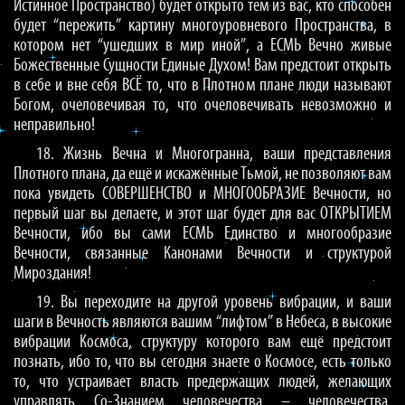
Истинное Пространство) будет открыто тем из вас, кто способен
будет “пережить” картину многоуровневого Пространства, в
котором нет “ушедших в мир иной”, а ЕСМЬ Вечно живые
Божественные Сущности Единые Духом! Вам предстоит открыть
в себе и вне себя ВСЁ то, что в Плотном плане люди называют
Богом, очеловечивая то, что очеловечивать невозможно и
неправильно!
18. Жизнь Вечна и Многогранна, ваши представления
Плотного плана, да ещё и искажённые Тьмой, не позволяют вам
пока увидеть СОВЕРШЕНСТВО и МНОГООБРАЗИЕ Вечности, но
первый шаг вы делаете, и этот шаг будет для вас ОТКРЫТИЕМ
Вечности, ибо вы сами ЕСМЬ Единство и многообразие
Вечности, связанные Канонами Вечности и структурой
Мироздания!
19. Вы переходите на другой уровень вибрации, и ваши
шаги в Вечность являются вашим “лифтом” в Небеса, в высокие
вибрации Космоса, структуру которого вам ещё предстоит
познать, ибо то, что вы сегодня знаете о Космосе, есть только
то, что устраивает власть предержащих людей, желающих
управлять Со-Знанием человечества – человечества,