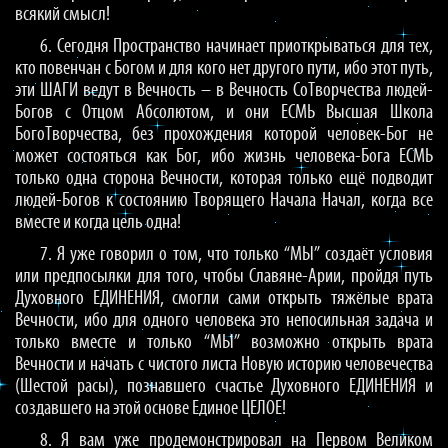
всякий смысл!
6. Сегодня Пространство начинает приоткрываться для тех,
кто повенчан с Богом и для кого нет другого пути, ибо этот путь,
эти ШАГИ ведут в Вечность – в Вечность СоТворчества людей-
Богов с Отцом Абсолютом, и они ЕСМЬ Высшая Школа
БогоТворчества, без прохождения которой человек-Бог не
может состояться как Бог, ибо жизнь человека-Бога ЕСМЬ
только одна сторона Вечности, которая только ещё подводит
людей-Богов к состоянию Творящего Начала Начал, когда все
вместе и когда цель одна!
7. Я уже говорил о том, что только “МЫ” создаёт условия
или предпосылки для того, чтобы Славяне-Арии, пройдя путь
Духовного ЕДИНЕНИЯ, смогли сами открыть тяжёлые врата
Вечности, ибо для одного человека это непосильная задача и
только вместе и только “МЫ” возможно открыть врата
Вечности и начать с чистого листа Новую историю человечества
(Шестой расы), познавшего счастье Духовного ЕДИНЕНИЯ и
создавшего на этой основе Единое ЦЕЛОЕ!
8. Я вам уже продемонстрировал на Первом Великом