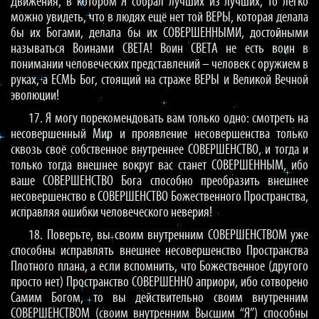
Движения, в котором Я собрал лучших из лучших, то легко
можно увидеть, что в людях ещё нет той ВЕРЫ, которая делала
бы их Богами, делала бы их СОВЕРШЕННЫМИ, достойными
называться Воинами СВЕТА! Воин СВЕТА не есть воин в
понимании человеческих представлений – человек с оружием в
руках, а ЕСМЬ Бог, стоящий на страже ВЕРЫ и Великой Вечной
эволюции!
17. Я могу порекомендовать вам только одно: смотреть на
несовершенный Мир и проявление несовершенства только
сквозь своё собственное внутреннее СОВЕРШЕНСТВО, и тогда и
только тогда внешнее вокруг вас станет СОВЕРШЕННЫМ, ибо
ваше СОВЕРШЕНСТВО Бога способно преобразить внешнее
несовершенство в СОВЕРШЕНСТВО Божественного Пространства,
исправляя ошибки человеческого неверия!
18. Поверьте, вы своим внутренним СОВЕРШЕНСТВОМ уже
способны исправлять внешнее несовершенство Пространства
Плотного плана, а если вспомнить, что Божественное (другого
просто нет) Пространство СОВЕРШЕННО априори, ибо сотворено
Самим Богом, то вы действительно своим внутренним
СОВЕРШЕНСТВОМ (своим внутренним Высшим “Я”) способны