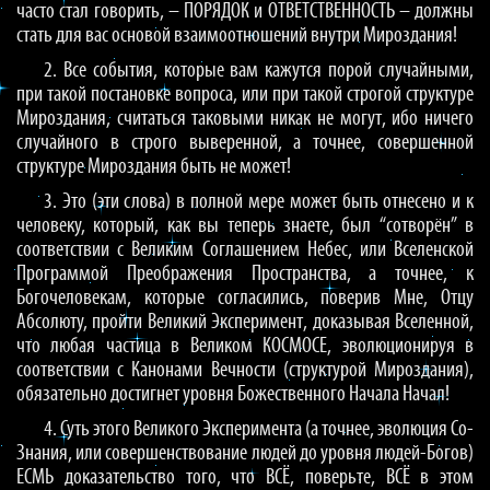
часто стал говорить, – ПОРЯДОК и ОТВЕТСТВЕННОСТЬ – должны
стать для вас основой взаимоотношений внутри Мироздания!
2. Все события, которые вам кажутся порой случайными,
при такой постановке вопроса, или при такой строгой структуре
Мироздания, считаться таковыми никак не могут, ибо ничего
случайного в строго выверенной, а точнее, совершенной
структуре Мироздания быть не может!
3. Это (эти слова) в полной мере может быть отнесено и к
человеку, который, как вы теперь знаете, был “сотворён” в
соответствии с Великим Соглашением Небес, или Вселенской
Программой Преображения Пространства, а точнее, к
Богочеловекам, которые согласились, поверив Мне, Отцу
Абсолюту, пройти Великий Эксперимент, доказывая Вселенной,
что любая частица в Великом КОСМОСЕ, эволюционируя в
соответствии с Канонами Вечности (структурой Мироздания),
обязательно достигнет уровня Божественного Начала Начал!
4. Суть этого Великого Эксперимента (а точнее, эволюция Со-
Знания, или совершенствование людей до уровня людей-Богов)
ЕСМЬ доказательство того, что ВСЁ, поверьте, ВСЁ в этом