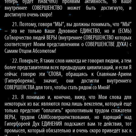
теперь будет НАВЕЧНО) проявим активность, то ваше
внутреннее СОВЕРШЕНСТВО может быть достигнуто, и
достигнуто очень скоро!
21. Поэтому, говоря “МЫ”, вы должны понимать, что “МЫ”
– это не только ваше Духовное ЕДИНСТВО, но и (ЕСМЬ)
СоТворчество людей ВЕРЫ (внутреннее СОВЕРШЕНСТВО которых
соответствует Моим представлениям о СОВЕРШЕНСТВЕ ДУХА) с
Самим Отцом Абсолютом!
22. Поверьте, Я таких слов никогда не говорил людям, а тем
более представителям всех предыдущих цивилизаций, и если Я
сейчас говорю эти СЛОВА, обращаясь к Славянам-Ариям
(Гипербореям), значит, они достигли внутреннего
СОВЕРШЕНСТВА для того, чтобы стать рядом со Мной!
23. Я понимаю и, конечно, вижу, что Мои слова для
некоторых из вас являются пока лишь векселем, который ещё
только предстоит “оплатить” кропотливым трудом стяжателя
ВЕРЫ, трудом САМОсовершенствования, но парящий над
Гипербореей Дух ЕДИНЕНИЯ подскажет вам те действия, тот
промысел, который обязательно и очень скоро приведёт вас к