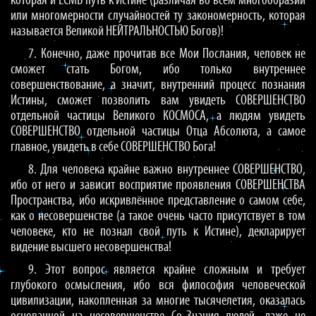
которая и ЕСМЬ путь к Истине (различая во всём многообразии
или многомерности случайностей ту закономерность, которая
называется Великой НЕЙТРАЛЬНОСТЬЮ Богов)!
7. Конечно, даже прочитав все Мои Послания, человек не
сможет стать Богом, ибо только внутреннее
совершенствование, а значит, внутренний процесс познания
Истины, сможет позволить вам увидеть СОВЕРШЕНСТВО
отдельной частицы Великого КОСМОСА, а людям увидеть
СОВЕРШЕНСТВО отдельной частицы Отца Абсолюта, а самое
главное, увидеть в себе СОВЕРШЕНСТВО Бога!
8. Для человека крайне важно внутреннее СОВЕРШЕНСТВО,
ибо от него и зависит восприятие проявления СОВЕРШЕНСТВА
Пространства, ибо искривлённое представление о самом себе,
как о несовершенстве (а такое очень часто присутствует в том
человеке, кто не познал свой путь к Истине), декларирует
видение высшего несовершенства!
9. Этот вопрос является крайне сложным и требует
глубокого осмысления, ибо вся философия человеческой
цивилизации, накопленная за многие тысячелетия, оказалась