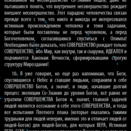
основанной на несовершенстве Со-Знания людей, даже не
пытавшихся понять, что внутреннее несовершенство рождает
внешнее несовершенство. Этот парадокс человечества связан
прежде всего с тем, что никто и никогда не интересовался
истинным происхождением человека и теми задачами,
которые были поставлены не перед человеком, а перед
Богочеловеком, согласившимся спуститься с Олимпа!
Необходимо было доказать, что СОВЕРШЕНСТВО рождает только
СОВЕРШЕНСТВО, ибо Мир, как внутри, так и снаружи, ИДЕАЛЕН и
подчиняется Канонам Вечности, сформировавшим строгую
структуру Мироздания!
10. Я уже говорил, но ещё раз напоминаю, что Боги,
спустившиеся с Небес и ставшие людьми, сохранили в себе
СОВЕРШЕНСТВО Богов, а значит, и люди, начавшие долгий
процесс эволюции Со-Знания до уровня Богов, всё равно не
утратили СОВЕРШЕНСТВА Богов и, значит, главной задачей
людей является осознание в себе этого СОВЕРШЕНСТВА, и тогда
все испытания Плотного плана (которые оказались такими
трудными для людей неверия, именно это и отличает людей от
людей-Богов) для людей-Богов, для которых ВЕРА, Истинная