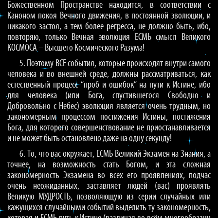
Божественном Пространстве находится, в соответствии с
Каноном покоя Вечного движения, в постоянной эволюции, и
никакого застоя, а тем более регресса, не должно быть, ибо,
повторяю, только Вечная эволюция ЕСМЬ смысл Великого
КОСМОСА – Высшего Космического Разума!
5. Поэтому ВСЕ события, которые происходят внутри самого
человека и во внешней среде, должны рассматриваться, как
естественный процесс “проб и ошибок” на пути к Истине, ибо
для человека (или Бога, спустившегося Свободно и
Добровольно с Небес) эволюция является очень трудным, но
закономерным процессом постижения Истины, постижения
Бога, для которого совершенствование не приостанавливается
и не может быть остановлено даже на одну секунду!
6. То, что вас окружает, ЕСМЬ Великий Экзамен на Знания, а
точнее, на возможность стать Богом, и эта сложная
закономерность Экзамена во всех его проявлениях, подчас
очень неожиданных, заставляет людей (вас) проявлять
Великую МУДРОСТЬ, позволяющую из серии случайных или
кажущихся случайными событий выделить ту закономерность,