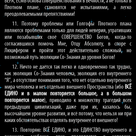
ВЕРА, ЕСМЬ основа совершенствования в Вечности, а не только в
Плотном плане, становятся не испытаниями, а легко
преодолеваемыми препятствиями!
11. Поэтому проблемы или Голгофы Плотного плана
являются проблемами только для людей неверия, утративших
или позабывших своё СОВЕРШЕНСТВО Богов, когда-то
согласившихся помочь Мне, Отцу Абсолюту, в споре с
Люцифером и пройти этот действительно сложный, но
возможный путь эволюции Со-Знания до уровня Богов!
12. Ничто не даётся так легко и одновременно так трудно,
как эволюция Со-Знания человека, эволюция его внутреннего
“Я”, а отсутствие понимания того, что нет отдельно внутреннего
мира человека и нет отдельно внешнего Пространства (ибо
ВСЁ
ЕДИНО и в малом повторяется большое, а в большом
повторяется малое
), приводило к множеству трагедий всех
предыдущих цивилизаций, даже при их, казалось бы,
высочайшем уровне развития, и всё потому, что нельзя ни при
каких обстоятельствах отделять внутреннее от внешнего!
13. Повторяю: ВСЁ ЕДИНО, и это ЕДИНСТВО внутреннего и