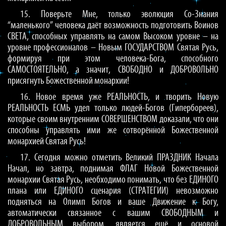
15. Поверьте Мне, только эволюция Со-Знания
“маленького” человека даёт возможность подготовить Воинов
СВЕТА, способных управлять на самом Высоком уровне – на
уровне профессионалов – Новым ГОСУДАРСТВОМ Святая Русь,
формируя при этом человека-Бога, способного
САМОСТОЯТЕЛЬНО, а значит, СВОБОДНО и ДОБРОВОЛЬНО
присягнуть Божественной монархии!
16. Новое время уже РЕАЛЬНОСТЬ, и творить Новую
РЕАЛЬНОСТЬ ЕСМЬ удел только людей-Богов (Гипербореев),
которые своим внутренним СОВЕРШЕНСТВОМ доказали, что они
способны управлять ими же сотворённой Божественной
монархией Святая Русь!
17. Сегодня можно отметить Великий ПРАЗДНИК Начала
Начал, но завтра, поднимая ФЛАГ Новой Божественной
монархии Святая Русь, необходимо понимать, что без ЕДИНОГО
плана или ЕДИНОГО сценария (СТРАТЕГИИ) невозможно
подняться на Олимп Богов и ваше Движение к Богу,
автоматически связанное с вашим СВОБОДНЫМ и
ДОБРОВОЛЬНЫМ выбором, является ещё и основой