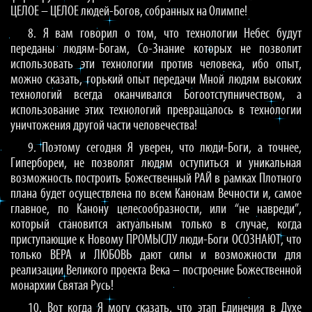
ЦЕЛОЕ – ЦЕЛОЕ людей-Богов, собранных на Олимпе!
8. Я вам говорил о том, что технологии Небес будут
переданы людям-Богам, Со-Знание которых не позволит
использовать эти технологии против человека, ибо опыт,
можно сказать, горький опыт передачи Мной людям высоких
технологий всегда оканчивался Богоотступничеством, а
использование этих технологий превращалось в технологии
уничтожения другой части человечества!
9. Поэтому сегодня Я уверен, что люди-Боги, а точнее,
Гипербореи, не позволят людям оступиться и уникальная
возможность построить Божественный РАЙ в рамках Плотного
плана будет осуществлена по всем Канонам Вечности и, самое
главное, по Канону целесообразности, или “не навреди”,
который становится актуальным только в случае, когда
приступающие к Новому ПРОМЫСЛУ люди-Боги ОСОЗНАЮТ, что
только ВЕРА и ЛЮБОВЬ дают силы и возможности для
реализации Великого проекта Века – построение Божественной
монархии Святая Русь!
10. Вот когда Я могу сказать, что этап Единения в Духе