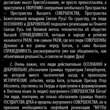
достигшие высот ХристоСознания, не просто провозгласили, а
приступили к ТВОРЕНИЮ совершенно необычного Пространства
– Пространства Высшего СОВЕРШЕНСТВА, Пространства
Божественной монархии Святая Русь! По существу, эти люди
ОСОЗНАННО и ДОБРОВОЛЬНО подошли к реализации на Планете
Святая Русь той Великой мечты человечества об обществе
Высшей СПРАВЕДЛИВОСТИ, которая в народе и религии
называется РАЕМ, тем самым РАЕМ, где все люди СОВЕРШЕННЫ
Духовно и все равны перед Богом, а сама Высшая
СПРАВЕДЛИВОСТЬ рассматривается уже как обыденность, как
объективная реальность, а совсем не подвиг Духа!
2. Очень важно, что люди действительно ОСОЗНАННО и
ДОБРОВОЛЬНО обозначили границы территории Гипербореев,
на которой много тысячелетий назад и произошли
ИСТОРИЧЕСКИЕ события, когда Боги, услышав Призыв Отца
Абсолюта, спустились на Твердь и приступили к формированию
в Плотном плане (в людях) внутреннего СОВЕРШЕНСТВА Богов!
Эти люди, повторяю, не только обозначили границы Нового
ГОСУДАРСТВА ДУХА и пределы внутреннего СОВЕРШЕНСТВА, но и
признали необходимость скорейшей реализации “МЕЧТЫ