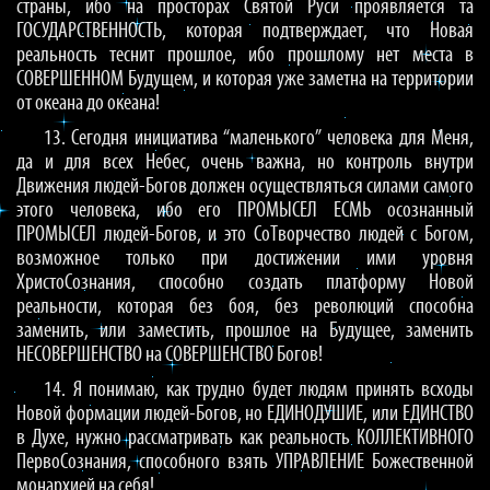
страны, ибо на просторах Святой Руси проявляется та
ГОСУДАРСТВЕННОСТЬ, которая подтверждает, что Новая
реальность теснит прошлое, ибо прошлому нет места в
СОВЕРШЕННОМ Будущем, и которая уже заметна на территории
от океана до океана!
13. Сегодня инициатива “маленького” человека для Меня,
да и для всех Небес, очень важна, но контроль внутри
Движения людей-Богов должен осуществляться силами самого
этого человека, ибо его ПРОМЫСЕЛ ЕСМЬ осознанный
ПРОМЫСЕЛ людей-Богов, и это СоТворчество людей с Богом,
возможное только при достижении ими уровня
ХристоСознания, способно создать платформу Новой
реальности, которая без боя, без революций способна
заменить, или заместить, прошлое на Будущее, заменить
НЕСОВЕРШЕНСТВО на СОВЕРШЕНСТВО Богов!
14. Я понимаю, как трудно будет людям принять всходы
Новой формации людей-Богов, но ЕДИНОДУШИЕ, или ЕДИНСТВО
в Духе, нужно рассматривать как реальность КОЛЛЕКТИВНОГО
ПервоСознания, способного взять УПРАВЛЕНИЕ Божественной
монархией на себя!