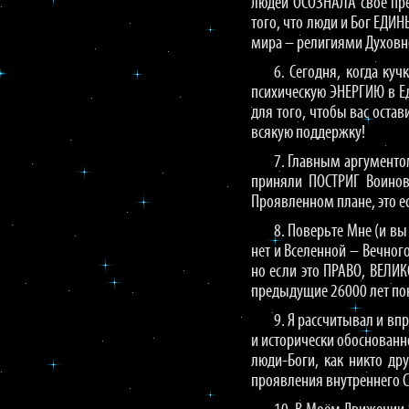
людей ОСОЗНАЛА своё пре
того, что люди и Бог ЕДИ
мира – религиями Духовн
6. Сегодня, когда ку
психическую ЭНЕРГИЮ в Ед
для того, чтобы вас оста
всякую поддержку!
7. Главным аргументо
приняли ПОСТРИГ Воинов
Проявленном плане, это е
8. Поверьте Мне (и вы
нет и Вселенной – Вечног
но если это ПРАВО, ВЕЛИ
предыдущие 26000 лет пок
9. Я рассчитывал и вп
и исторически обоснованн
люди-Боги, как никто др
проявления внутреннего