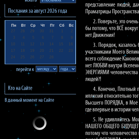
искать
представление людей, д
Послания за
август 2026
года
Праматрицы Пространства
2. Поверьте, это очен
Пн
Вт
Ср
Чт
Пт
Сб
Вс
бы потому, что ВСЁ вокру
27
28
29
30
31
1
2
нет Движения!
3
4
5
6
7
8
9
10
11
12
13
14
15
16
3. Порядок, казалось
17
18
19
20
21
22
23
участниками Моего Велик
24
25
26
27
28
всего соблюдение Канонов
нет ЛЮБВИ внутри Вселенн
перейти к
ЭНЕРГИЯМИ человечества (
людей?!
Кто на Сайте
4. Конечно, Плотный 
иллюзий относительно того
В данный момент на Сайте
Высшего ПОРЯДКА, в Моё 
где впервые в истории че
5. Не удивляйтесь Мо
НАШЕГО ОБЩЕГО БУДУЩЕГО 
потому что человечество 