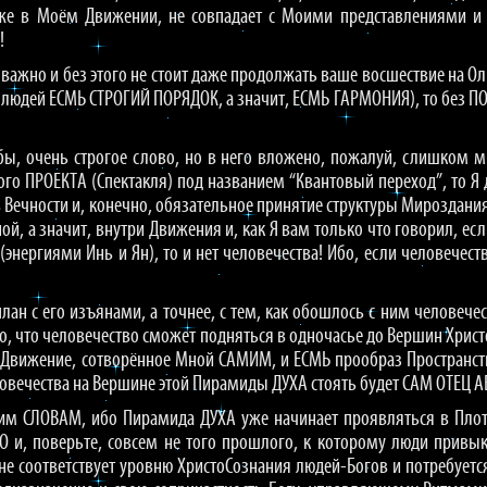
аже в Моём Движении, не совпадает с Моими представлениями и
!
ь важно и без этого не стоит даже продолжать ваше восшествие на О
г людей ЕСМЬ СТРОГИЙ ПОРЯДОК, а значит, ЕСМЬ ГАРМОНИЯ), то без П
 бы, очень строгое слово, но в него вложено, пожалуй, слишком
ого ПРОЕКТА (Спектакля) под названием “Квантовый переход”, то 
 Вечности и, конечно, обязательное принятие структуры Мироздания
ой, а значит, внутри Движения и, как Я вам только что говорил,
энергиями Инь и Ян), то и нет человечества! Ибо, если человечест
план с его изъянами, а точнее, с тем, как обошлось с ним человеч
, что человечество сможет подняться в одночасье до Вершин ХристоС
Движение, сотворённое Мной САМИМ, и ЕСМЬ прообраз Пространст
ловечества на Вершине этой Пирамиды ДУХА стоять будет САМ ОТЕЦ 
им СЛОВАМ, ибо Пирамида ДУХА уже начинает проявляться в Плотн
и, поверьте, совсем не того прошлого, к которому люди привык
не соответствует уровню ХристоСознания людей-Богов и потребуетс