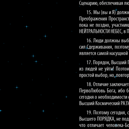
Сценарию, обеспечивая лю
15. Мы (вы и Я) долж
Преображения Пространств
пока не поздно, участни
НЕЙТРАЛЬНОСТИ НЕБЕС, в П
16. Люди должны выбра
сил Сдерживания, поэтому
является самой насущной
17. Порядок, Высший 
из людей не уйти! Поэто
простой выбор, но, повто
18. Отличие заключает
ПервоЛюбовь Бога, ибо б
сегодня о необходимости 
Высший Космический РАЗ
19. Поэтому сегодня, 
Высшего ПОРЯДКА, не под
что отличает человека-Б