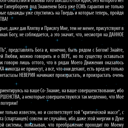
ОГОПРОЯВЛЕНИЯ и основы того ВЫСШЕГО ПОРЯДКА, без которого нет
е Гипербореев под Знаменем Бога уже ЕСМЬ гарантия не только
ые однажды уже спустились на Твердь и которые теперь, пройдя
СТВА!
торые, даже дав Клятву и Присягу Мне, тем не менее, присутствуют в
ная Богу, не соблюдается, а это значит, что, несмотря на ДАННОЕ
Ь”, представлять Бога и, конечно, быть рядом с Богом! Знайте,
 Любви, можно говорить и о ВЕРЕ, но по существу оставаться
так говорю лишь оттого, что в рядах Моего Движения оказалось
никогда не принесут, а всё, что они делают, есть вред не только
етастазы НЕВЕРИЯ начинают произрастать, и произрастать очень
ориентируясь на ваше Со-Знание, на ваше совершенствование, ибо
ВЕРШЕНСТВА, а некоторые совершенствуются так медленно, что Моё
 потерям!
 только известен, но и соответствует той “критической массе”, с
а (спартанцев) совсем не случайно, ибо даже этой энергии в Духе
ной системы, показывая, что преображение проходит по Моему