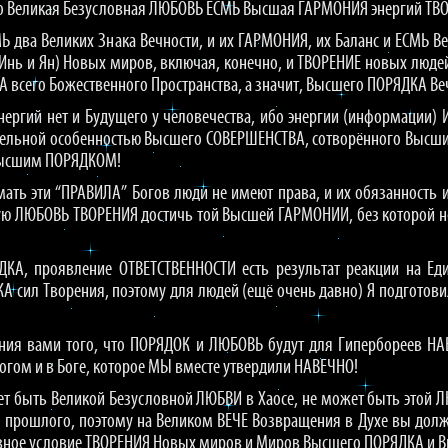
то Великая Безусловная ЛЮБОВЬ ЕСМЬ Высшая ГАРМОНИЯ энергий ТВО
МЬ два Великих Знака Вечности, и их ГАРМОНИЯ, их Баланс и ЕСМЬ 
нь и Ян) Новых миров, включая, конечно, и ТВОРЕНИЕ новых людей,
всего Божественного Пространства, а значит, Высшего ПОРЯДКА Ве
 энергий нет и Будущего у человечества, ибо энергии (информации)
тельной особенностью Высшего СОВЕРШЕНСТВА, сотворённого Высши
Высшим ПОРЯДКОМ!
мать эти “ПРАВИЛА” Богов люди не имеют права, и их обязанность 
ю ЛЮБОВЬ ТВОРЕНИЯ достичь той Высшей ГАРМОНИИ, без которой нет 
!
ДКА, проявление ОТВЕТСТВЕННОСТИ есть результат реакции на Еди
А сил Творения, поэтому для людей (ещё очень давно) Я подготови
ния вами того, что ПОРЯДОК и ЛЮБОВЬ будут для Гипербореев НА
огом и в Боге, которое МЫ вместе утвердили НАВЕЧНО!
ет быть Великой Безусловной ЛЮБВИ в Хаосе, не может быть этой 
 прошлого, поэтому на Великом ВЕЧЕ Возвращения в Духе вы дол
лавное условие ТВОРЕНИЯ Новых миров и Миров Высшего ПОРЯДКА и В