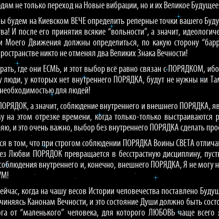
дям не только переход на Новые вибрации, но и их Великое Будущее
ны будем на Киевском ВЕЧЕ определить реперные точки вашего Буд
а! И после его принятия всякие “вольности”, а значит, идеологич
ки Моего Движения должны определиться, по какую сторону “барр
ространстве никто не отменял два Великих Знака Вечности!
ть, где они ЕСМЬ, и этот выбор всё равно связан с ПОРЯДКОМ, ибо,
 люди, у которых нет внутреннего ПОРЯДКА, будут не нужны ни Та
 необходимостью для людей!
ПОРЯДОК, а значит, соблюдение внутреннего и внешнего ПОРЯДКА, яв
му на этом отрезке времени, когда только-только выстраиваются 
ряю, и это очень важно, выбор без внутреннего ПОРЯДКА сделать пр
ся в том, что при строгом соблюдении ПОРЯДКА Воины СВЕТА отличаю
ез Любви ПОРЯДОК превращается в бесстрастную дисциплину, пусть
соблюдения внутреннего и, конечно, внешнего ПОРЯДКА, Я не могу
УМ!
сейчас, когда на чашу весов Истории человечества поставлено Буду
чиняясь Канонам Вечности, и это состояние Души должно быть сост
ога от “маленького” человека, для которого ЛЮБОВЬ чаще всего