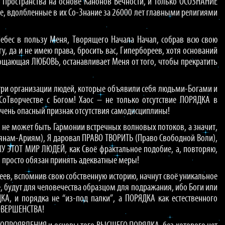
Пространства на основе Канонов Вечности, и только ОСОЗНАНИЕ
бе, вдолбленные в их Со-Знание за 26000 лет главными религиями
Небес в пользу Меня, Творящего Начала Начал, собрав всю свою
 да и не имею права, бросить вас, Гипербореев, хотя оснований
прощающая ЛЮБОВЬ, останавливает Меня от того, чтобы прекратить
ри организации людей, которые объявили себя людьми-Богами и
Творчестве с Богом! Хаос – не только отсутствие ПОРЯДКА в
 очень опасный признак отсутствия самодисциплины!
А не может быть Гармонии встречных волновых потоков, а значит,
авянам-Ариям), Я даровал ПРАВО ТВОРИТЬ (Право Свободной Воли),
У ЭТОТ МИР ЛЮДЕЙ, как Своё фрактальное подобие, а, повторяю,
Я просто обязан принять адекватные меры!
реев, вспомнив свою собственную историю, начнут своё уникальное
, будут для человечества образцом для подражания, ибо Боги или
КА, и порядка не “из-под палки”, а ПОРЯДКА как естественного
ОВЕРШЕНСТВА!