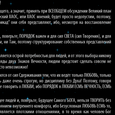
!
ущего, а значит, принять при ВСЕОБЩЕМ обсуждении Великий план
еский ХАОС, или ХАОС мнений, будет просто недопустим, поэтому,
икад” они себя представляют, ибо, несмотря на восстановление
 поверьте, ПОРЯДОК важен и для сил СВЕТА (сил Творения), и для
м, ни Там, поэтому структурирование собственных представлений
ляется острой потребностью для людей, и от этого выбора никому
ряды двух Знаков Вечности, людям предстоит сделать совсем не
осто невозможно!
тся от сил Сдерживания тем, что их ведёт только ЛЮБОВЬ, только
 даже очень строгую, но дисциплину без Духа! Поэтому, говоря
 не говорить о ЛЮБВИ, ибо ПОРЯДОК в ЛЮБВИ ЕСМЬ ВЕЧНОСТЬ, ЕСМЬ
щее людей и, поверьте, Будущее Самого БОГА, нельзя ТВОРИТЬ без
оянием внутреннего комфорта, ибо Безусловная ЛЮБОВЬ ЕСМЬ то,
 является плотскими отношениями, в то время как человек-Бог