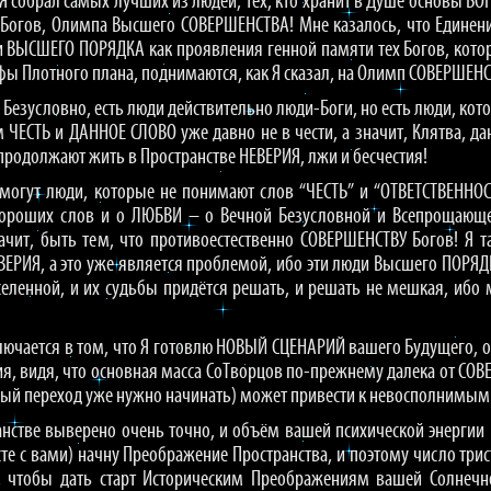
Я собрал самых лучших из людей, тех, кто хранит в Душе основы Б
Богов, Олимпа Высшего СОВЕРШЕНСТВА! Мне казалось, что Единени
и ВЫСШЕГО ПОРЯДКА как проявления генной памяти тех Богов, котор
офы Плотного плана, поднимаются, как Я сказал, на Олимп СОВЕРШЕН
ак! Безусловно, есть люди действительно люди-Боги, но есть люди, ко
 ЧЕСТЬ и ДАННОЕ СЛОВО уже давно не в чести, а значит, Клятва, дан
продолжают жить в Пространстве НЕВЕРИЯ, лжи и бесчестия!
 могут люди, которые не понимают слов “ЧЕСТЬ” и “ОТВЕТСТВЕННОСТ
ороших слов и о ЛЮБВИ – о Вечной Безусловной и Всепрощающей
ачит, быть тем, что противоестественно СОВЕРШЕНСТВУ Богов! Я 
РИЯ, а это уже является проблемой, ибо эти люди Высшего ПОРЯДКА 
еленной, и их судьбы придётся решать, и решать не мешкая, ибо м
ключается в том, что Я готовлю НОВЫЙ СЦЕНАРИЙ вашего Будущего, 
ия, видя, что основная масса СоТворцов по-прежнему далека от СО
вый переход уже нужно начинать) может привести к невосполнимым
анстве выверено очень точно, и объём вашей психической энергии не
е с вами) начну Преображение Пространства, и поэтому число трист
о, чтобы дать старт Историческим Преображениям вашей Солнеч