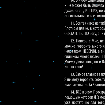
10. В Моём Движении 
и не может быть Олимпа 
Духовного ЕДИНЕНИЯ, но 
все испытания и все Голг
11. Всё так и всё не т
Плотном плане, в котором
ОБЯЗАТЕЛЬСТВО Богу, они 
12. Поверьте Мне, не
можно говорить много х
человеком НЕВЕРИЯ, а зн
слишком много людей НЕВЕ
Моему Движению, но и Вс
интенсивно!
13. Самое главное за
Я не могу торопить событ
вмешательство (а Кванто
14. ВСЁ в этом Простр
помощью которой Я (вмест
уже достаточно для тог