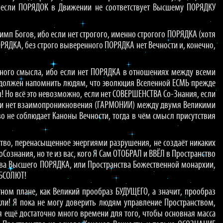
 если ПОРЯДОК в Движении не соответствует Высшему ПОРЯДКУ
лимп Богов, ибо если нет строгого, именно строгого ПОРЯДКА (хотя
ОРЯДКА, без строго выверенного ПОРЯДКА нет Вечности и, конечно,
 много смысла, ибо если нет ПОРЯДКА в отношениях между всеми
Я должен напомнить людям, что эволюция Вселенной ЕСМЬ прежде
! Но всё это невозможно, если нет СОВЕРШЕНСТВА Со-Знания, если
 если нет взаимопроникновения (ГАРМОНИИ) между двумя Великими
во не соблюдает Каноны Вечности, тогда в чём смысл присутствия
ество, перенасыщенное энергиями разрушения, не создаёт никаких
ознания, но те из вас, кого Я Сам ОТОБРАЛ и ВВЁЛ в Пространство
ва Высшего ПОРЯДКА, или Пространства Божественной монархии,
АБСОЛЮТ!
ом плане, как Великий прообраз БУДУЩЕГО, а значит, прообраз
ли! Я пока не могу доверить людям управление Пространством,
я ещё достаточно много времени для того, чтобы основная масса