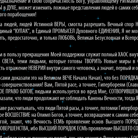
дназначение и свою сопричастность Богу, управляющему Ритмами 
НЫ в ДУХЕ, может изменить ложные представления людей о самих се
ого порабощения!
чка людей, людей Истинной ВЕРЫ, смогла разрешить Вечный спор 
иный “КУЛАК”, в Единый ПРОМЫСЕЛ Духовного ЕДИНЕНИЯ, Я не могу,
вить, предостаточно, и только ЛЮБОВЬ, Великая Безусловная и Все
м в пользу прекращения Моей поддержки служит полный ХАОС внут
 СВЕТА, теми людьми, которые готовы ТВОРИТЬ Новые миры в Со
сть отражение НЕВЕРИЯ внутри самого человека, а значит, первый и
 сами доказали это на Великом ВЕЧЕ Начала Начал), что без ПОРЯДК
о совершенствования! Вам, Пятой расе, а точнее, Гипербореям (Сл
КОЕ ПРАВО БОГОВ, людьми используется во вред Мне, СОТВОРИВШЕМ
азали, что люди продолжают не соблюдать Каноны Вечности, тогда 
раве рассчитывать, что люди Пятой расы, а точнее, потомки Гипербо
ое ВОСШЕСТВИЕ на Олимп Богов, а точнее, возвращение к самим себе
угой, знают, что Вечность ЕСМЬ проявление основ Высшего ПОРЯД
 СОВЕРШЕНСТВА, ибо ВЫСШИЙ ПОРЯДОК ЕСМЬ проявление ВЫСШЕГО С