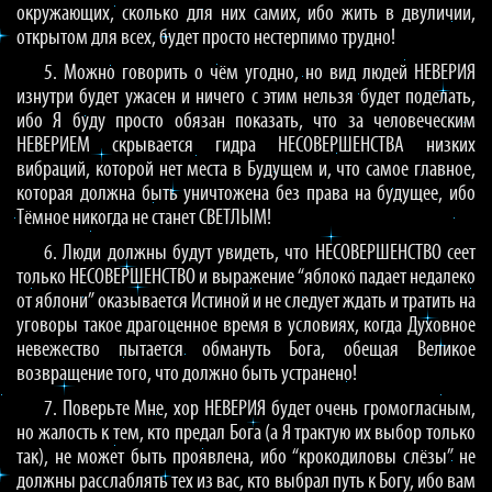
окружающих, сколько для них самих, ибо жить в двуличии,
открытом для всех, будет просто нестерпимо трудно!
5. Можно говорить о чём угодно, но вид людей НЕВЕРИЯ
изнутри будет ужасен и ничего с этим нельзя будет поделать,
ибо Я буду просто обязан показать, что за человеческим
НЕВЕРИЕМ скрывается гидра НЕСОВЕРШЕНСТВА низких
вибраций, которой нет места в Будущем и, что самое главное,
которая должна быть уничтожена без права на будущее, ибо
Тёмное никогда не станет СВЕТЛЫМ!
6. Люди должны будут увидеть, что НЕСОВЕРШЕНСТВО сеет
только НЕСОВЕРШЕНСТВО и выражение “яблоко падает недалеко
от яблони” оказывается Истиной и не следует ждать и тратить на
уговоры такое драгоценное время в условиях, когда Духовное
невежество пытается обмануть Бога, обещая Великое
возвращение того, что должно быть устранено!
7. Поверьте Мне, хор НЕВЕРИЯ будет очень громогласным,
но жалость к тем, кто предал Бога (а Я трактую их выбор только
так), не может быть проявлена, ибо “крокодиловы слёзы” не
должны расслаблять тех из вас, кто выбрал путь к Богу, ибо вам