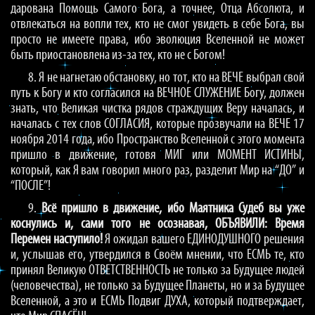
дарована Помощь Самого Бога, а точнее, Отца Абсолюта, и
отвлекаться на вопли тех, кто не смог увидеть в себе Бога, вы
просто не имеете права, ибо эволюция Вселенной не может
быть приостановлена из-за тех, кто не с Богом!
8. Я не нагнетаю обстановку, но тот, кто на ВЕЧЕ выбрал свой
путь к Богу и кто согласился на ВЕЧНОЕ СЛУЖЕНИЕ Богу, должен
знать, что Великая чистка рядов страждущих Веру началась, и
началась с тех слов СОГЛАСИЯ, которые прозвучали на ВЕЧЕ 17
ноября 2014 года, ибо Пространство Вселенной с этого момента
пришло в движение, готовя МИГ или МОМЕНТ ИСТИНЫ,
который, как Я вам говорил много раз, разделит Мир на “ДО” и
“ПОСЛЕ”!
9.
Всё пришло в движение, ибо Маятника Судеб вы уже
коснулись и, сами того не осознавая, ОБЪЯВИЛИ: Время
Перемен наступило!
Я ожидал вашего ЕДИНОДУШНОГО решения
и, услышав его, утвердился в Своём мнении, что ЕСМЬ те, кто
принял Великую ОТВЕТСТВЕННОСТЬ не только за Будущее людей
(человечества), не только за Будущее Планеты, но и за Будущее
Вселенной, а это и ЕСМЬ Подвиг ДУХА, который подтверждает,