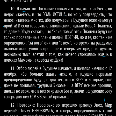
что Мир СПАСЁН!
10. Я начал это Послание словами о том, что спасётесь, но
недосчитаетесь, и что ЕСМЬ ИСТИНА, но хочу подтвердить, что
недосчитаетесь многих, ибо полумеры в Будущее тоже не могут
пройти! И если говорить о заполнении людьми Новой Планеты,
то должен буду сказать, что “клиентами” этой Планеты будут не
только проявленные планы людей НЕВЕРИЯ, но и те, кто так и не
определился, “за кого” они или “с кем”, но время на раздумье
окончательно ушло в прошлое и теперь им придётся думать
несколько тысячелетий о том, как нелепо сложилась жизнь в
поисках Мамоны, а совсем не Духа!
11. Отбор людей в Будущее начался, и начался именно с 17
ноября, ибо больше ждать некого, а идущие первыми
предопределили Будущее для тех, кто в ВЕРЕ и которые, ещё
даже не понимая, трудный Экзамен на ВЕРУ всё же прошли,
иногда не веря, что в них открылся Бог и, значит, служение Богу
теперь для них ЕСМЬ Вечный промысел!
12. Повторяю: Пространство перешло границу Эпох, Мир
перешёл Точку НЕВОЗВРАТА, и теперь, определившись с той