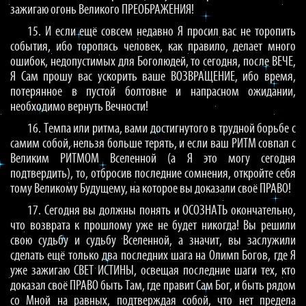
зажигаю огонь Великого ПРЕОБРАЖЕНИЯ!
15. И если ещё совсем недавно Я просил вас не торопить
события, ибо торопясь человек, как правило, делает много
ошибок, недопустимых для Боголюдей, то сегодня, после ВЕЧЕ,
Я Сам прошу вас ускорить ваше ВОЗВРАЩЕНИЕ, ибо время,
потерянное в пустой болтовне и напрасном ожидании,
необходимо вернуть Вечности!
16. Темпа или ритма, вами достигнутого в трудной борьбе с
самим собой, нельзя больше терять, и если ваш РИТМ совпал с
Великим РИТМОМ Вселенной (а Я это могу сегодня
подтвердить), то, отбросив последние сомнения, откройте себя
тому Великому Будущему, на которое вы доказали своё ПРАВО!
17. Сегодня вы должны понять и ОСОЗНАТЬ окончательно,
что возврата к прошлому уже не будет никогда! Вы решили
свою судьбу и судьбу Вселенной, а значит, вы заслужили
сделать ещё только два последних шага на Олимп Богов, где Я
уже зажигаю СВЕТ ИСТИНЫ, освещая последние шаги тех, кто
доказал своё ПРАВО быть Там, где правит Сам Бог, и быть рядом
со Мной на равных, подтверждая собой, что нет предела