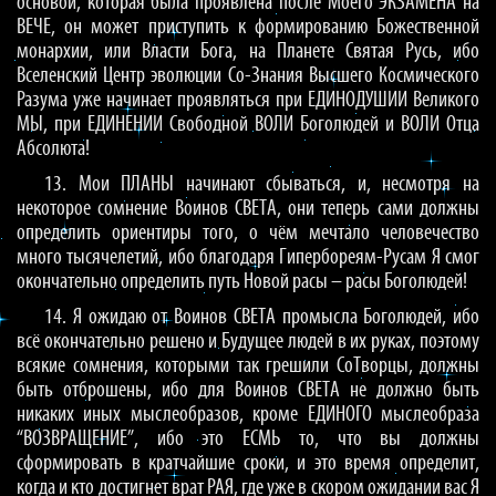
основой, которая была проявлена после Моего ЭКЗАМЕНА на
ВЕЧЕ, он может приступить к формированию Божественной
монархии, или Власти Бога, на Планете Святая Русь, ибо
Вселенский Центр эволюции Со-Знания Высшего Космического
Разума уже начинает проявляться при ЕДИНОДУШИИ Великого
МЫ, при ЕДИНЕНИИ Свободной ВОЛИ Боголюдей и ВОЛИ Отца
Абсолюта!
13. Мои ПЛАНЫ начинают сбываться, и, несмотря на
некоторое сомнение Воинов СВЕТА, они теперь сами должны
определить ориентиры того, о чём мечтало человечество
много тысячелетий, ибо благодаря Гипербореям-Русам Я смог
окончательно определить путь Новой расы – расы Боголюдей!
14. Я ожидаю от Воинов СВЕТА промысла Боголюдей, ибо
всё окончательно решено и Будущее людей в их руках, поэтому
всякие сомнения, которыми так грешили СоТворцы, должны
быть отброшены, ибо для Воинов СВЕТА не должно быть
никаких иных мыслеобразов, кроме ЕДИНОГО мыслеобраза
“ВОЗВРАЩЕНИЕ”, ибо это ЕСМЬ то, что вы должны
сформировать в кратчайшие сроки, и это время определит,
когда и кто достигнет врат РАЯ, где уже в скором ожидании вас Я