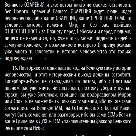
Великого ОЗАРЕНИЯ и уже потом никто не сможет остановить
бег Нового времени! Вашего ОЗАРЕНИЯ ждут люди, ждёт
человечество, ибо ваше ОЗАРЕНИЕ, ваше ПРОЗРЕНИЕ ЕСМЬ то
условие, которое изменит Мир, и без вас, взявших
ОТВЕТСТВЕННОСТЬ за Планету перед Небесами и перед людьми,
ничего не изменится, но, хуже того, может подвести людей к
самоуничтожению, о возможности которого Я предупреждал
уже много тысячелетий и история человечества это только
подтверждает!
16. Повторяю: сегодня ваш выход на Великую сцену истории
человечества, и этот исторический выход должны сотворить
Гипербореи-Русы не откладывая на потом, ибо с Плотным
планом вас уже ничто не связывает, поэтому уберите пустые
страхи, вы уже Боголюди, стоящие над водоразделом Миров
или Эпох, и не может быть никаких сомнений, ибо вы же сами
согласились на Великое МЫ, на СоТворчество с Богом! Какие
могут быть сомнения или разговоры, ибо вы сами ЕСМЬ Боги и
ваше Единение в ДУХЕ и ЕСМЬ заключительный аккорд Великого
Эксперимента Небес!