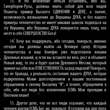
13. И это мгновение нельзя остановить, ибо вы,
Гипербореи-Русы, должны явить собой для всех людей
Планеты пример Высшего ЕДИНЕНИЯ в ДУХЕ, а значит,
возможность возвышения до Вершины ДУХА, и без вашего
примера человечество не имеет никаких шансов подняться на
эту Вершину, ибо Вершина ДУХА покоряется лишь тому, кто
несёт в себе СОВЕРШЕНСТВО Бога!
14. Хочу вас поддержать, ибо сегодня, поверьте, именно
сегодня вы должны выйти на Великую сцену Истории
человечества и ваш бенефис уже подготовлен веками
Духовных исканий, и если вы встанете во весь рост и объявите
Новый мир, то это и будет шагом Духовного Мессии, который
принял на себя всю ОТВЕТСТВЕННОСТЬ за род людской! Поверьте,
это не бравада, а реальность состояния вашего ДУХА, которая
подкреплена Моим долготерпением и вашим постоянным
обращением к своему Высшему “Я”, а точнее, обращением к
себе, ибо все люди без исключения ЕСМЬ Мои проекции в
Плотном плане!
15. Другое дело, что не все люди осознают, что каждый
человек внутри ЕСМЬ Бог, но, поверьте, Я готовлю вас для этого