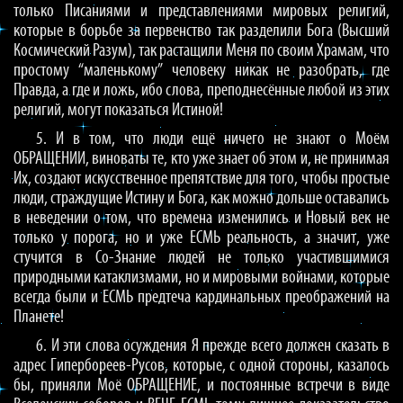
только Писаниями и представлениями мировых религий,
которые в борьбе за первенство так разделили Бога (Высший
Космический Разум), так растащили Меня по своим Храмам, что
простому “маленькому” человеку никак не разобрать, где
Правда, а где и ложь, ибо слова, преподнесённые любой из этих
религий, могут показаться Истиной!
5. И в том, что люди ещё ничего не знают о Моём
ОБРАЩЕНИИ, виноваты те, кто уже знает об этом и, не принимая
Их, создают искусственное препятствие для того, чтобы простые
люди, страждущие Истину и Бога, как можно дольше оставались
в неведении о том, что времена изменились и Новый век не
только у порога, но и уже ЕСМЬ реальность, а значит, уже
стучится в Со-Знание людей не только участившимися
природными катаклизмами, но и мировыми войнами, которые
всегда были и ЕСМЬ предтеча кардинальных преображений на
Планете!
6. И эти слова осуждения Я прежде всего должен сказать в
адрес Гипербореев-Русов, которые, с одной стороны, казалось
бы, приняли Моё ОБРАЩЕНИЕ, и постоянные встречи в виде