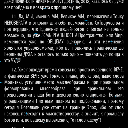
даже люди-Боги никак не могут достичь, хотя, казалось бы, уже
всё пройдено и возврата к прошлому нет!
11. Да, МЫ, именно МЫ, Великое МЫ, перешагнули Точку
НЕВОЗВРАТА и открыли для себя возможность СоТворчества и
подтвердили, что Единение людей-Богов с Богом не только
возможно, но уже ЕСМЬ РЕАЛЬНОСТЬ! Пространство, или Мир,
изменяется уже по ОБЩЕМУ сценарию, и эти изменения
являются управляемыми, ибо вы поднялись практически до
Вершины ДУХА и осталось только одно – поверить до конца в
это ЧУДО!
12. Уже подходит время совсем не просто очередного ВЕЧЕ,
а фактически ВЕЧЕ уже Тонкого плана, ибо слова, даже слова
Молитвы, уступили место мыслеобразам и при правильном
формировании мыслеобраза, при правильном его
представлении люди-Боги действительно становятся Богами,
управляющими Плотным планом на подСо-Знании, поэтому
сегодня Боголюди уже стоят на границе Эпох, ибо от слов
наконец переходят к мыслетворчеству, а значит, к промыслу
Богов или, по вашему выражению, “от слов к делу”!