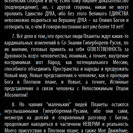
Вселенских соборов и ВЕЧЕ ЕСМЬ тому лишнее доказательство
(подтверждение), но, с другой стороны, никак не могут
проявить Единство ДУХА, ибо без этого Великого ЕДИНСТВА
невозможно подняться на Вершину ДУХА – на Олимп Богов и
сотворить то, о чём Я говорю постоянно вот уже более 10 лет!
7. Всё дело в том, что простые люди Планеты ждут каких-то
кардинальных изменений в Со-Знании Гипербореев-Русов, по
их мнению, готовых принять на себя ОТВЕТСТВЕННОСТЬ за
Духовность всего человечества, понимая, а точнее, внутренне
воспринимая этот Народ, как потенциального Мессию,
способного объединить Пространства и народы и предложить
Новый мир, Новые представления о человеке, как о проекции
Бога в Плотном плане, и Новые, а точнее, Истинные
представления о связи человека с Непостижимым Отцом
Абсолютом!
8. Но чаяния “маленьких” людей Планеты остаются
неуслышанными Гипербореями-Русами, ибо они сами,
несмотря на долгий и откровенный разговор с Богом,
продолжают находиться в частичном НЕВЕРИИ и реальность
Моего присутствия в Плотном плане, а также Моё Движение,