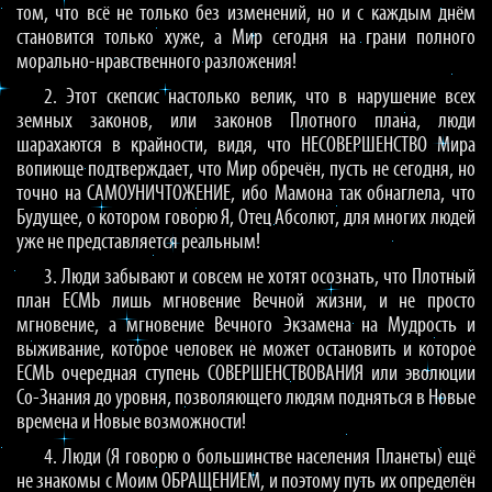
том, что всё не только без изменений, но и с каждым днём
становится только хуже, а Мир сегодня на грани полного
морально-нравственного разложения!
2. Этот скепсис настолько велик, что в нарушение всех
земных законов, или законов Плотного плана, люди
шарахаются в крайности, видя, что НЕСОВЕРШЕНСТВО Мира
вопиюще подтверждает, что Мир обречён, пусть не сегодня, но
точно на САМОУНИЧТОЖЕНИЕ, ибо Мамона так обнаглела, что
Будущее, о котором говорю Я, Отец Абсолют, для многих людей
уже не представляется реальным!
3. Люди забывают и совсем не хотят осознать, что Плотный
план ЕСМЬ лишь мгновение Вечной жизни, и не просто
мгновение, а мгновение Вечного Экзамена на Мудрость и
выживание, которое человек не может остановить и которое
ЕСМЬ очередная ступень СОВЕРШЕНСТВОВАНИЯ или эволюции
Со-Знания до уровня, позволяющего людям подняться в Новые
времена и Новые возможности!
4. Люди (Я говорю о большинстве населения Планеты) ещё
не знакомы с Моим ОБРАЩЕНИЕМ, и поэтому путь их определён