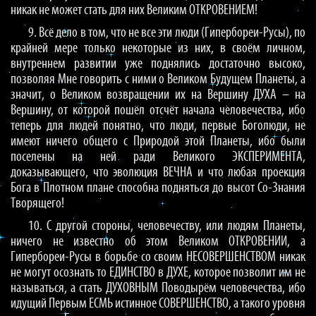
никак не может стать для них Великим ОТКРОВЕНИЕМ!
9. Всё дело в том, что не все эти люди (Гипербореи-Русы), по
крайней мере только некоторые из них, в своём личном,
внутреннем развитии уже поднялись достаточно высоко,
позволяя Мне говорить с ними о Великом Будущем Планеты, а
значит, о Великом возвращении их на Вершину ДУХА – на
Вершину, от которой пошёл отсчёт начала человечества, ибо
теперь для людей понятно, что люди, первые Боголюди, не
имеют ничего общего с Природой этой Планеты, ибо были
поселены на ней ради Великого ЭКСПЕРИМЕНТА,
доказывающего, что эволюция ВЕЧНА и что любая проекция
Бога в Плотном плане способна подняться до высот Со-Знания
Творящего!
10. С другой стороны, человечеству, или людям Планеты,
ничего не известно об этом Великом ОТКРОВЕНИИ, а
Гипербореи-Русы в борьбе со своим НЕСОВЕРШЕНСТВОМ никак
не могут осознать то ЕДИНСТВО в ДУХЕ, которое позволит им не
называться, а стать ДУХОВНЫМ Поводырём человечества, ибо
идущий Первым ЕСМЬ истинное СОВЕРШЕНСТВО, а такого уровня