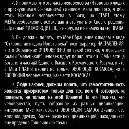
7. Я понимаю, что эта часть человечества (Я говорю о людях
с проснувшимся Со-Знанием) слишком мала для того, чтобы
стать Исходом человечества в Боги, но СТАРТ этому
МЕГАпреображению всё же дан и отступать от Своего решения
Я, Главный РИТМОВОДИТЕЛЬ, не хочу, да и не имею на это ПРАВА!
8. Вы должны понять, что Моё Обращение к людям в виде
“Откровений людям Нового века” носит характер НАСТАВЛЕНИЯ,
и это Обращение ОЧЕЛОВЕЧЕНО до такой степени, чтобы даже
самый “маленький” человек вдруг понял, что он ЕСМЬ частица
Бога, или частица Единого Высшего Космического Разума, и что
в Мои ПЛАНЫ входит не только ЭВОЛЮЦИЯ КОСМОСА, но и
ЭВОЛЮЦИЯ человечества, как части КОСМОСА!
9.
Люди наконец должны понять, что самостоятельность
является приоритетом только для тех, кого Я сотворил, и,
поверьте, не только на этой Планете!
Но эта Планета, это
человечество, пусть собранное из разных цивилизаций,
интересно Мне как объект ЭВОЛЮЦИИ САМОСо-Знания, без
влияния других, более развитых цивилизаций, находящихся
вне пределов Солнечной системы!