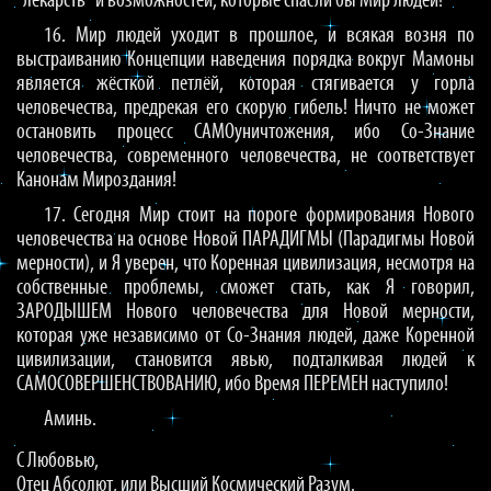
“лекарств” и возможностей, которые спасли бы Мир людей!
16. Мир людей уходит в прошлое, и всякая возня по
выстраиванию Концепции наведения порядка вокруг Мамоны
является жёсткой петлёй, которая стягивается у горла
человечества, предрекая его скорую гибель! Ничто не может
остановить процесс САМОуничтожения, ибо Со-Знание
человечества, современного человечества, не соответствует
Канонам Мироздания!
17. Сегодня Мир стоит на пороге формирования Нового
человечества на основе Новой ПАРАДИГМЫ (Парадигмы Новой
мерности), и Я уверен, что Коренная цивилизация, несмотря на
собственные проблемы, сможет стать, как Я говорил,
ЗАРОДЫШЕМ Нового человечества для Новой мерности,
которая уже независимо от Со-Знания людей, даже Коренной
цивилизации, становится явью, подталкивая людей к
САМОСОВЕРШЕНСТВОВАНИЮ, ибо Время ПЕРЕМЕН наступило!
Аминь.
С Любовью,
Отец Абсолют, или Высший Космический Разум.