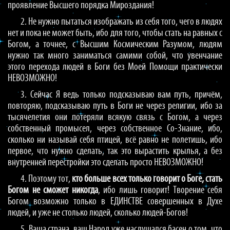
проявление Высшего порядка Мироздания!
2. Не нужно пытаться изображать из себя того, чего в людях
нет и пока не может быть, ибо для того, чтобы стать на равных с
Богом, а точнее, с Высшим Космическим Разумом, людям
нужно так много заниматься самими собой, что увенчание
этого перехода людей в Боги без Моей Помощи практически
НЕВОЗМОЖНО!
3. Сейчас Я ведь только подсказываю вам путь, причём,
повторяю, подсказываю путь в Боги не через религии, ибо за
тысячелетия они потеряли всякую связь с Богом, а через
собственный промысел, через собственное Со-Знание, ибо,
сколько ни называй себя птицей, всё равно не полетишь, ибо
первое, что нужно сделать, так это вырастить крылья, а без
внутренней перестройки это сделать просто НЕВОЗМОЖНО!
4. Поэтому тот,
кто больше всех только говорит о Боге, стать
Богом не сможет никогда
, ибо лишь говорит! Творение себя
Богом возможно только в ЕДИНСТВЕ совершенных в Духе
людей, и уже не столько людей, сколько людей-Богов!
5. Ваша страна, ваш Народ уже наслушался басен о том, что