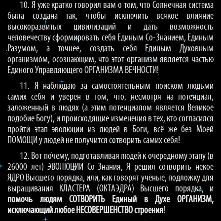
10. Я уже кратко говорил вам о том, что Солнечная система
была создана так, чтобы исключить всякое влияние
высокоразвитых цивилизаций и дать возможность
человечеству сформировать себя Единым Со-Знанием, Единым
Разумом, а точнее, создать себя Единым Духовным
организмом, осознающим, что этот организм является частью
Единого Управляющего ОРГАНИЗМА ВЕЧНОСТИ!
11. Я наблюдаю за самостоятельным поиском людьми
самих себя и уверен в том, что, несмотря на потенциал,
заложенный в людях (а этим потенциалом является Великое
подобие Богу), и происходящие изменения в тех, кто согласился
пройти этап эволюции из людей в Боги, всё же без Моей
ПОМОЩИ у людей не получится сотворить самих себя!
12. Вот почему, подготавливая людей к очередному этапу (в
26000 лет) ЭВОЛЮЦИИ Со-Знания, Я решил сотворить некое
ЯДРО Высшего порядка, или, как говорят учёные, подложку для
выращивания КЛАСТЕРА (ОКТАЭДРА) Высшего порядка, и
помочь людям СОТВОРИТЬ Единый в Духе ОРГАНИЗМ,
исключающий любое НЕСОВЕРШЕНСТВО строения
!