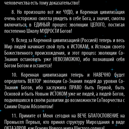
человечества есть тому доказательство!
8. Но произошло всё же ЧУДО, и Коренная цивилизация
очень осторожно смогла увидеть в себе Бога, а значит, смогла
включиться в ЕДИНЫЙ процесс эволюции ЦЕЛОГО, постигая
постепенно Школу МУДРОСТИ Богов!
9. Вслед за Коренной цивилизацией (Россией) теперь и весь
Мир людей начинает свой путь к ИСТОКАМ, к Истокам своего
Божественного происхождения, и этот процесс эволюции Со-
Знания остановить уже НЕВОЗМОЖНО, ибо познавший себя
Богом Богом и останется!
10. Коренная цивилизация теперь и НАВЕЧНО будет
определять ВЕКТОР эволюции Со-Знания людей до уровня Со-
Знания Богов, ибо заслужила ПРАВО быть Первой, быть
Основой и быть Новым ИСТОКОМ уже не людей, а людей-Богов,
поднявшихся в своём развитии до возможности СоТворчества с
Самим Отцом Абсолютом!
11. Примите от Меня сегодня на ВЕЧЕ БЛАГОСЛОВЕНИЕ на
Промысел Первых, кто принял структуру Мироздания в виде
ОКТАЭДРОВ, как Основу Нового мира Шестого солнца!