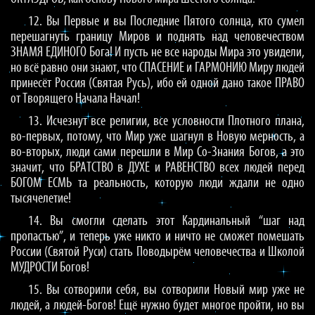
12. Вы Первые и вы Последние Пятого солнца, кто сумел
перешагнуть границу Миров и поднять над человечеством
ЗНАМЯ ЕДИНОГО Бога! И пусть не все народы Мира это увидели,
но всё равно они знают, что СПАСЕНИЕ и ГАРМОНИЮ Миру людей
принесёт Россия (Святая Русь), ибо ей одной дано такое ПРАВО
от Творящего Начала Начал!
13. Исчезнут все религии, все условности Плотного плана,
во-первых, потому, что Мир уже шагнул в Новую мерность, а
во-вторых, люди сами перешли в Мир Со-Знания Богов, а это
значит, что БРАТСТВО в ДУХЕ и РАВЕНСТВО всех людей перед
БОГОМ ЕСМЬ та реальность, которую люди ждали не одно
тысячелетие!
14. Вы смогли сделать этот Кардинальный “шаг над
пропастью”, и теперь уже никто и ничто не сможет помешать
России (Святой Руси) стать Поводырём человечества и Школой
МУДРОСТИ Богов!
15. Вы сотворили себя, вы сотворили Новый мир уже не
людей, а людей-Богов! Ещё нужно будет многое пройти, но вы