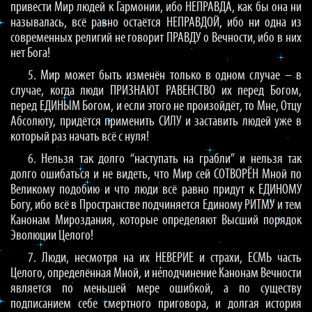
привести Мир людей к Гармонии, ибо НЕПРАВДА, как бы она ни
называлась, всё равно остаётся НЕПРАВДОЙ, ибо ни одна из
современных религий не говорит ПРАВДУ о Вечности, ибо в них
нет Бога!
5. Мир может быть изменён только в одном случае – в
случае, когда люди ПРИЗНАЮТ РАВЕНСТВО их перед Богом,
перед ЕДИНЫМ Богом, и если этого не произойдёт, то Мне, Отцу
Абсолюту, придётся применить СИЛУ и заставить людей уже в
который раз начать всё с нуля!
6. Нельзя так долго “наступать на грабли” и нельзя так
долго ошибаться и не видеть, что Мир сей СОТВОРЁН Мной по
Великому подобию и что люди всё равно придут к ЕДИНОМУ
Богу, ибо всё в Пространстве подчиняется Единому РИТМУ и тем
Канонам Мироздания, которые определяют Высший порядок
Эволюции Целого!
7. Люди, несмотря на их НЕВЕРИЕ и страхи, ЕСМЬ часть
Целого, определённая Мной, и неподчинение Канонам Вечности
является по меньшей мере ошибкой, а по существу
подписанием себе смертного приговора, и долгая история