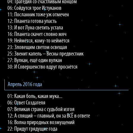
04:
Трагедия со счастливым концом
06:
Сойдутся трое Истуканов
11:
Посланник тоже уж отмечен
12:
Планета готова упасть
13:
И вот Луна светить устала
16:
Планета скачет словно мяч
19:
Неймётся, кому-то неймётся
23:
Зловещим светом освещая
25:
Звенит капель – Весны предвестник
27:
Вулкан, ещё один вулкан
30:
И Совершенство вдруг проснётся
Апрель 2016 года
01:
Какая боль, какая мука...
06:
Ответ Создателя
07:
Великая страна с судьбой изгоя
12:
А спящий – главный, он за ВСЁ в ответе
16:
Волна природных возмущений
22:
Придут грядущие года