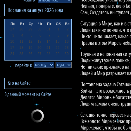
Необходимо укрепить ур
искать
Нельзя, поверьте, дело Б
Послания за
август 2026
года
Сам, Создатель выступает 
Ситуация в Мире, как и в с
Пн
Вт
Ср
Чт
Пт
Сб
Вс
27
28
29
30
31
1
2
Люди так и не поняли, что
3
4
5
6
7
8
9
Никто не понимает, какая 
10
11
12
13
14
15
16
Правда в этом Мире в неб
17
18
19
20
21
22
23
Трудная и непонятная ситу
24
25
26
27
28
29
30
Люди живут уже в панике, 
перейти к
Нет никаких признаков на 
Людей и Мир разрывает на
Кто на Сайте
Поставлена задача Сатаной
Война – это возможность 
В данный момент на Сайте
Делятся Мировые богатств
Людям самим очень трудн
Сегодня точно перевес на 
Всё золото Мира сейчас пр
Мир желает, чтобы не был