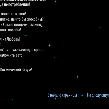
 а не потребления!
гновение важно!
нятно, на что Вы способны?
и Сатане пойдёте отважно,
Ваши способы!
л на Любовь!
о!
 Любви – уже молодая кровь!
 наложить вето!
 Космический Разум!
В начало страницы
На следующую