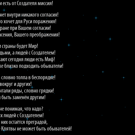
и есть от Создателя миссия!
нет внутри никакого согласия!
то хочет для Руси поражения!
тране при Вашем согласии!
пасения, Вашего преображения!
и страны будет Мир!
дьми, а людей с Создателем!
гают сегодня люди есть Миф!
же близко подходить обыватели!
 словно толпа в беспорядке!
вокруг и других!
тали ряды, словно грядки!
 быть заменён другим!
не понимая, что надо?
х людей с Создателем!
них остаётся преградой,
е Клятвы не может быть обывателей!