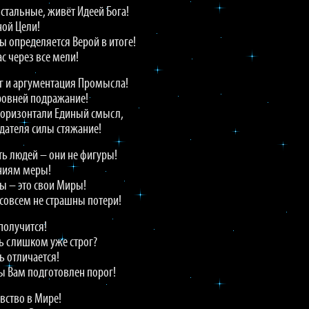
остальные, живёт Идеей Бога!
ной Цели!
 определяется Верой в итоге!
с через все мели!
ог и аргументация Промысла!
ровней подражание!
горизонтали Единый смысл,
здателя силы стяжание!
ть людей – они не фигуры!
ниям меры!
 – это свои Миры!
 совсем не страшны потери!
 получится!
ль слишком уже строг?
 отличается!
ы Вам подготовлен порог!
вство в Мире!