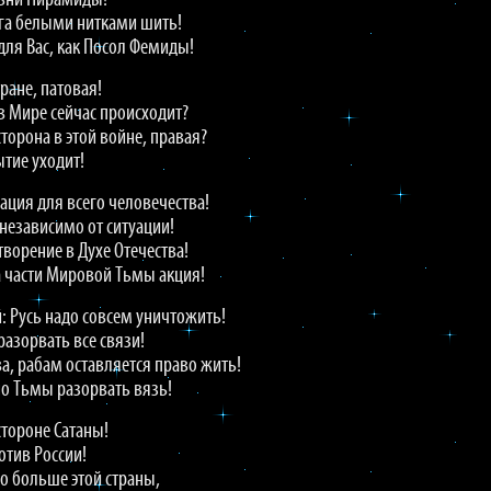
овни Пирамиды!
ога белыми нитками шить!
для Вас, как Посол Фемиды!
тране, патовая!
 в Мире сейчас происходит?
сторона в этой войне, правая?
ытие уходит!
ация для всего человечества!
независимо от ситуации!
творение в Духе Отечества!
 части Мировой Тьмы акция!
: Русь надо совсем уничтожить!
разорвать все связи!
а, рабам оставляется право жить!
о Тьмы разорвать вязь!
стороне Сатаны!
отив России!
о больше этой страны,