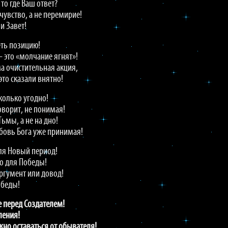
то где Ваш ответ?
чувство, а не перемирие!
и Завет!
ть позицию!
 это «молчание ягнят»!
а очистительная акция,
это сказали внятно!
колько угодно!
говорит, не понимая!
Тьмы, а не на дно!
бовь Бога уже принимая!
еля Новый период!
о для Победы!
аргумент или довод!
 беды!
е перед Создателем!
ления!
жно оставаться от обывателя!