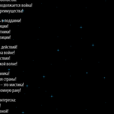
овольства!
продолжается война!
преимущества!
 в поддавки!
иции!
утники!
зиции!
, действий!
 на войне!
ствия!
кой волне!
аника!
ля страны!
 – это мистика!
ромную рану!
интересна:
!
зной!