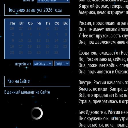
Волна, человеческого нед
искать
В другой форме, теперь, 
Послания за
август 2026
года
Америка, демонстрирует 
Россия, продолжает играть
Пн
Вт
Ср
Чт
Пт
Сб
Вс
26
27
28
29
30
31
1
Она, не имеет никакой поз
2
3
4
5
6
7
8
У Неё нет друзей, а есть сп
9
10
11
12
13
14
15
Она, под давлением инкви
16
17
18
19
20
21
22
Создатель, ожидает от Неё
23
24
25
26
27
28
Но, Россия занята, сейчас,
перейти к
Она, пожинает войны след
Она, подчиняется и Океанс
Кто на Сайте
Внутри, России началась п
Власть, не видит Завтра, д
В данный момент на Сайте
Всё, что предлагает Власть
Страна, превратилась в ог
Без Идеологии, Россия не 
Ни окружению и ни внутри
Она, остаётся, пока, помпе