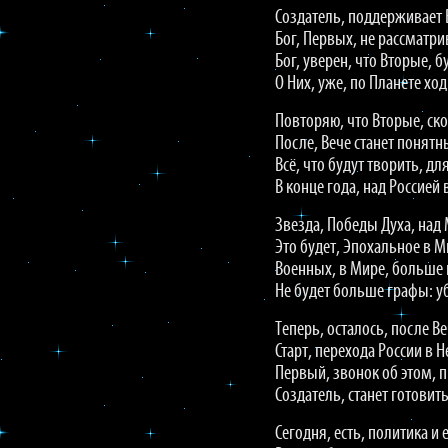
Создатель, поддерживает 
Бог, Первых, не рассматрив
Бог, уверен, что Вторые, б
О Них, уже, по Планете ход
Повторяю, что Вторые, ско
После, Вече станет понятн
Всё, что будут творить, д
В конце года, над Россией
Звезда, Победы Духа, над
Это будет, Эпохальное в М
Военных, в Мире, больше 
Не будет больше графы: у
Теперь, осталось, после Ве
Старт, перехода России в Н
Первый, звонок об этом, п
Создатель, станет готовит
Сегодня, есть, политика и 