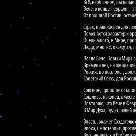
Всё, необычное, вызывает 
Вече, в конце Февраля – э
От прошлой России, остане
Страх, правомерен для люд
Поменяется характер и вр
Очень много, в Мире, про
Люди, многие, окажутся,
После Вече, Новый Мир на
Времени нет, на ожидание
Россия, во весь рост, долж
Советский Союз, для Росси
Союзное, прошлое осталос
Сошлись, наконец, вместе
Повторяю, что Вече в Февр
В Мир Духа, будет людей 
Власть, окажет Создателю
Эпоха, не потерпит, проти
Восстановится в России к 