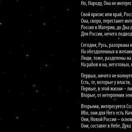
Но, Народу, Она не интерес
Свой кризис или край, Рос
Она, скоро, перестанет инт
Россия в Материи, до Дна 
Для России, нечего подвод
Сегодня, Русь, разорвана н
На обездоленных и желаю
Люди, тоже, разделены на 
На рабов и на, неготовых,
Первых, ничего не волнует
Есть, те, которые у власти,
Первые, в этой жизни – л
Вторые, от нетерпения зе
Вторыми, интересуется Со
Ибо, они для Него есть На
Они, Новой России – основ
Они, составят в Небе, Духа