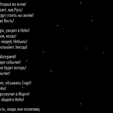
Вторых во всём!
ает, как Русь!
удут стоять на своём!
ит Весть!
ро, уходят в Небо!
ым, когда?
ля людей, Небыль!
 вспыхнет Звезда!
 Материей!
ире событие!
не будет потерь!
бытие!
че, объявить Старт!
ебо!
розвучит в Марте!
ь людей в Небо!
есть, люди, вне политики,