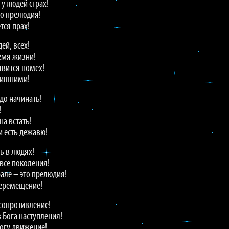
у людей страх!
то прелюдия!
тся прах!
ей, всех!
емя жизни!
явится помех!
 лишними!
до начинать!
!
на встать!
и есть дежавю!
ь в людях!
 все поколения!
але – это прелюдия!
перемещение!
 сопротивление!
в Бога наступления!
Богу движение!