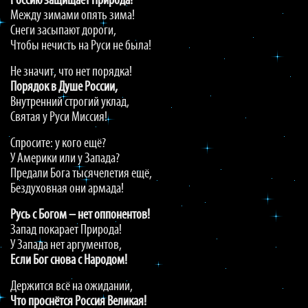
Россию защищает Природа!
Между зимами опять зима!
Снеги засыпают дороги,
Чтобы нечисть на Руси не была!
Не значит, что нет порядка!
Порядок в Душе России,
Внутренний строгий уклад,
Святая у Руси Миссия!
Спросите: у кого ещё?
У Америки или у Запада?
Предали Бога тысячелетия ещё,
Бездуховная они армада!
Русь с Богом – нет оппонентов!
Запад покарает Природа!
У Запада нет аргументов,
Если Бог снова с Народом!
Держится всё на ожидании,
Что проснётся Россия Великая!