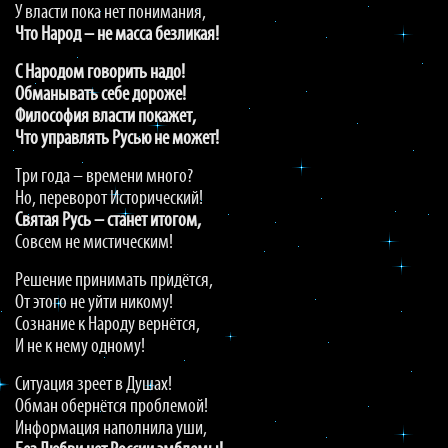
У власти пока нет понимания,
Что Народ – не масса безликая!
С Народом говорить надо!
Обманывать себе дороже!
Философия власти покажет,
Что управлять Русью не может!
Три года – времени много?
Но, переворот Исторический!
Святая Русь – станет итогом,
Совсем не мистическим!
Решение принимать придётся,
От этого не уйти никому!
Сознание к Народу вернётся,
И не к нему одному!
Ситуация зреет в Душах!
Обман обернётся проблемой!
Информация наполнила уши,