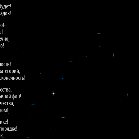
!
будет!
падок!
о!
о!
ечно,
о!
ности!
категорий,
есконечность!
ества,
овной фон!
чества,
дом!
ике!
 порядке!
к,