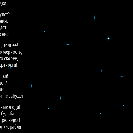
дки!
удет?
ния,
дет,
ение!
, точнее!
ю мерность,
о скорее,
ртности!
ьный!
дет?
ло,
а не забудет!
ьные люди!
 Судьба!
 Прелюдия!
о «корабля»!