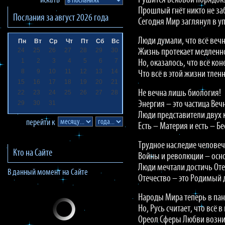
Рушится вековой порядок
искать
Прошлый гнёт никто не за
Послания за
август 2026
года
Сегодня Мир заглянул в у
Люди думали, что всё вечн
Пн
Вт
Ср
Чт
Пт
Сб
Вс
24
25
26
27
28
29
30
Жизнь протекает медленн
1
2
3
4
5
6
7
Но, оказалось, что всё кон
8
9
10
11
12
13
14
Что всё в этой жизни тленн
15
16
17
18
19
20
21
Не вечна лишь биология!
22
23
24
25
26
27
28
29
30
31
Энергия – это частица Веч
Люди представители двух 
перейти к
Есть – Материя и есть – Б
Трудное наследие человеч
Кто на Сайте
Войны и революции – осн
Люди мечтали достичь Оте
В данный момент на Сайте
Отечество – это Родимый 
Народы Мира теперь в пан
Но, Русь считает, что всё в
Ореол Сферы Любви возни