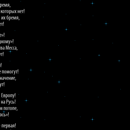
время,
 которых нет!
 их бремя,
ет!
е»!
дному»!
ва Месса,
т!
!
 помогут!
начение,
ут!
 Европу!
на Русь!
м потопе,
юсь»!
 первая!