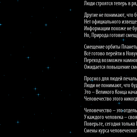
Люди строятся теперь в ря
Другие не понимают, что б
Нет официального извеще
Информации похоже не бу
Но, Природа готовит смещ
Смещение орбиты Планеты
Всё готово перейти в Нову
Переход возможен намног
Ожидается повышение сме
Прогноз для людей печал
Люди не понимают, что бу
Это – Великого Конца нача
Человечество этого никогд
Человечество – это отдел
У каждого человека – своя
Поверьте, сегодня только
Смены курса человеческог