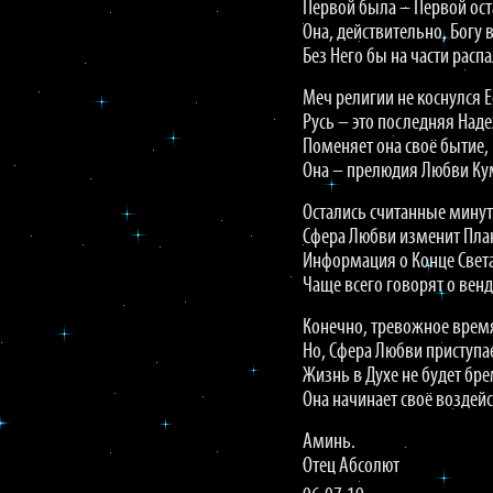
Первой была – Первой ост
Она, действительно, Богу 
Без Него бы на части распа
Меч религии не коснулся Е
Русь – это последняя Над
Поменяет она своё бытие,
Она – прелюдия Любви Ку
Остались считанные мину
Сфера Любви изменит План
Информация о Конце Света
Чаще всего говорят о венд
Конечно, тревожное врем
Но, Сфера Любви приступае
Жизнь в Духе не будет бр
Она начинает своё воздейс
Аминь.
Отец Абсолют