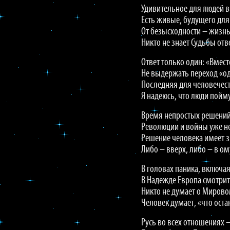
Удивительное для людей 
Есть живые, будущего для
От безысходности – жизнь
Никто не знает Судьбы отв
Ответ только один: «Вмест
Не выдержать переход «о
Последняя для человечест
Я надеюсь, что люди пойму
Время непростых решений
Революции и войны уже не
Решение человека имеет з
Либо – вверх, либо – в ом
В головах паника, включая
В Надежде Европа смотрит 
Никто не думает о Мирово
Человек думает, «что оста
Русь во всех отношениях –