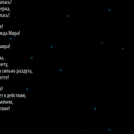
алась!
верна,
лась!
ё!
ежда Мира!
мира!
ты,
ету,
 сильно раздута,
етте!
я!
т к действию,
еменем,
твие!