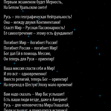
Первым экзаменом будет Мерность,
На Белом Уральском снеге!
Русь – это географическая Нейтральность!
Она – между двумя Континентами!
Спасёт Мир – Русская Пассионарность!
Её самоотречение – этому есть фундамент!
Погибнет Мир – погибнет Россия!
Погибнет Россия – погибнет Мир!
Бог дал Ей в помощь Мессию,
Он теперь для Руси – ориентир!
Ваша миссия спасти себя и Мир!
И это всё – одновременно!
Вместо религий, теперь Бог – ориентир!
На переход в Шестую Эпоху мало времени!
Вам надо сказать – Мир Вас услышит!
Есть ваши люди везде, даже в Америке!
Русь – для человечества Мира Глашатай,
Люди услышат, и прекратится истерика!