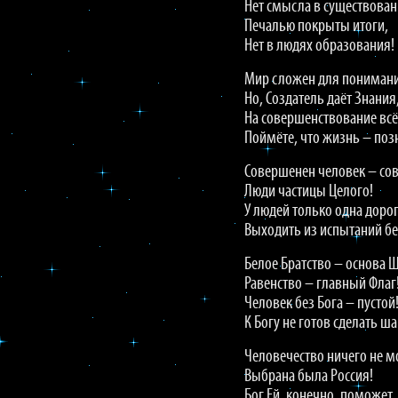
Нет смысла в существован
Печалью покрыты итоги,
Нет в людях образования!
Мир сложен для понимани
Но, Создатель даёт Знания
На совершенствование всё
Поймёте, что жизнь – поз
Совершенен человек – со
Люди частицы Целого!
У людей только одна дорог
Выходить из испытаний б
Белое Братство – основа Ш
Равенство – главный Флаг
Человек без Бога – пустой
К Богу не готов сделать ша
Человечество ничего не м
Выбрана была Россия!
Бог Ей, конечно, поможет,