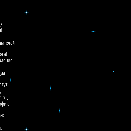
у!
я!
дателей!
ога!
рмония!
ия!
огут,
,
огут,
офию!
я:
а,