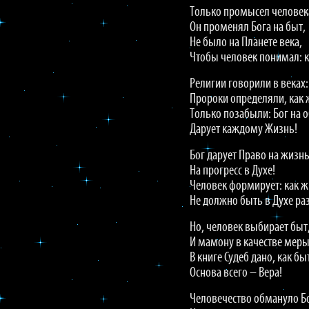
Только промысел человек
Он променял Бога на быт,
Не было на Планете века,
Чтобы человек понимал: к
Религии говорили в веках:
Пророки определяли, как 
Только позабыли: Бог на о
Дарует каждому Жизнь!
Бог дарует Право на жизнь
На прогресс в Духе!
Человек формирует: как ж
Не должно быть в Духе ра
Но, человек выбирает быт
И мамону в качестве меры
В книге Судеб дано, как бы
Основа всего – Вера!
Человечество обмануло Бо