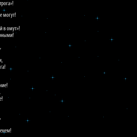
трога»!
е могут!
й в омут»!
ерными!
,
и,
га!
ние!
,
е!
,
енем!