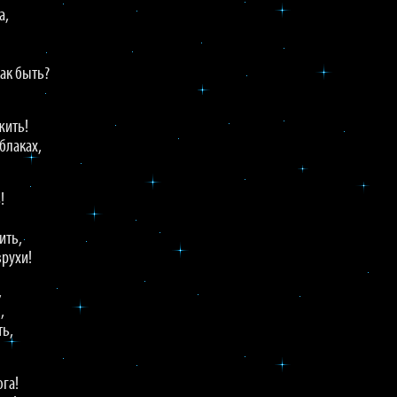
а,
ак быть?
жить!
блаках,
!
ить,
зрухи!
,
,
ть,
га!