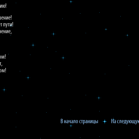
ию!
шение!
т пути!
нение,
ом!
т,
ом!
В начало страницы
На следующую