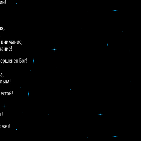
ии!
я,
,
 внимание,
нание!
вершенен Бог!
а,
елым!
естой!
!
!
г!
ожет!