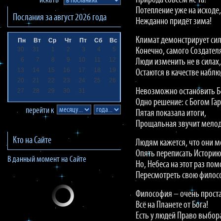
Природа совсем не та!
искать
Потепление уже на исходе,
Послания за
август 2026
года
Нежданно придёт зима!
Климат демонстрирует сил
Пн
Вт
Ср
Чт
Пт
Сб
Вс
30
31
1
2
3
4
5
Конечно, самого Создател
6
7
8
9
10
11
12
Люди изменить не в силах,
13
14
15
16
17
18
19
Остаются в качестве наблю
20
21
22
23
24
25
26
Невозможно остановить Б
27
28
29
30
31
Одно решение: с Богом Га
перейти к
Пятая показала итоги,
Прощальная звучит мелод
Кто на Сайте
Людям кажется, что они м
Опять переписать Историю
В данный момент на Сайте
Но, Небеса на этот раз пом
Пересмотреть свою филос
Философия – очень проста
Всё на Планете от Бога!
Есть у людей Право выбор