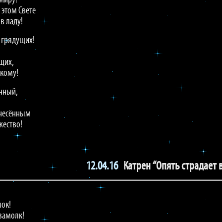
 Миру!
 этом Свете
 в ладу!
л грядущих!
щих,
икому!
ённый,
знесённым
жество!
12.04.16
Катрен “Опять страдает в
мок!
 замолк!