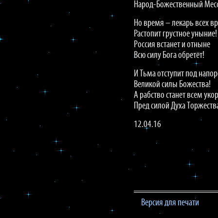
Народ-Божественный Мес
Но время – лекарь всех в
Растопит грустное уныние!
Россия встанет и отныне
Всю силу Бога обретёт!
И Тьма отступит под напо
Великой силы Божества!
А рабство станет всем уко
Пред силой Духа Торжеств
12.04.16
Версия для печати