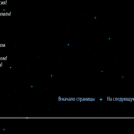
сия!
ремён!
ром
ром!
а!
В начало страницы
На следующую