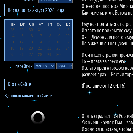
И нет судьбы печальнее в
искать
Ответственность за Мир на
Послания за
август 2026
года
Как тяжела, кто с Богом не
Ему не спрятаться от стре
Пн
Вт
Ср
Чт
Пт
Сб
Вс
28
29
30
31
1
2
3
И злато не прикрытие ему!
4
5
6
7
8
9
10
Он – Демон для всего иму
11
12
13
14
15
16
17
Но в жизни он не нужен н
18
19
20
21
22
23
24
И он падёт стрелой пронз
25
26
27
28
29
30
То – плата за грехи его
перейти к
И злато пред народом во
развеет прах – России тор
Кто на Сайте
(
Послание от 12.04.16
)
В данный момент на Сайте
Опять страдает вся Россия!
Уж очень крепок Тьмы за
И хочется властям, чтобы