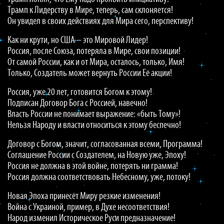
Трамп к Лидерству в Мире, теперь, сам склоняется!
Он увидел в своих действиях для Мира сего, перспективу!
Как ни крути, но США – это Мировой Лидер!
Россия, после Союза, потеряла в Мире, свои позиции!
От самой России, как и от Мира, осталось, только, Имя!
Только, Создатель может вернуть России Её акции!
Россия, уже 20 лет, готовится Богом к этому!
Подписан Договор Бога с Россией, навечно!
Власть России не понимает выражение: «быть Тому»!
Нельзя Народу и власти относиться к этому беспечно!
Договор с Богом, значит, согласованная всеми, Программа!
Соглашение России с Создателем, на Новую уже, Эпоху!
Россия не должна в этой войне, потерять ни грамма!
Россия должна соответствовать Небесному, уже, потоку!
Новая Эпоха принесёт Миру резкие изменения!
Война с Украиной, пример, в Духе несоответствия!
Народ изменил Историческое Руси предназначение!