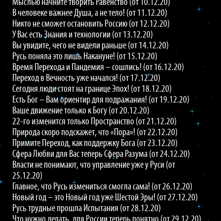
Мыслью начните творить Равенство (от 10.12.20)
В человеке важнее Душа, а не тело! (от 11.12.20)
Никто не сможет остановить Россию (от 12.12.20)
У Вас есть Знания и технологии (от 13.12.20)
Вы увидите, чего не видели раньше (от 14.12.20)
Русь поняла это лишь Накануне! (от 15.12.20)
Время Перехода и Пандемия – сошлись! (от 16.12.20)
Переход в Вечность уже начался! (от 17.12.20)
Сегодня люди стоят на границе Эпох! (от 18.12.20)
Есть Бог – Вам ориентир для подражания! (от 19.12.20)
Ваше движение только к Богу (от 20.12.20)
22-го изменится только Пространство (от 21.12.20)
Природа скоро подскажет, что «Пора»! (от 22.12.20)
Примите Переход, как поддержку Бога (от 23.12.20)
Сфера Любви для Вас теперь Сфера Разума (от 24.12.20)
Власти не понимают, что управление уже у Руси (от
25.12.20)
Главное, что Русь измениться смогла сама! (от 26.12.20)
Новый год – это Новый год уже Шестой Эры! (от 27.12.20)
Русь трудные прошла Испытания (от 28.12.20)
Что нужно делать, для России теперь понятно (от 29.12.20)