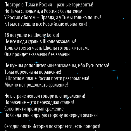
Повторяю, Тьма и Россия – разные горизонты!
Но Тьма с людьми, а Россия с Создателем!
У России с Богом – Правда, а у Тьмы только понты!
К Тьме перешли все Российские обыватели!
18 лет ушли на Школу Богов!
Не все люди сдали в Школе экзамены!
Только третья часть Школы готова к итогам,
Она пройдёт экзамены без замены!
Не нужны дополнительные экзамены, ибо Русь готова!
Тьма обречена на поражение!
В Плотном плане Россия почти разгромлена!
Можно не продолжать сражение!
Но в стране нельзя говорить о поражении!
Поражение – это переходная стадия!
Союз почти проиграл сражение,
Но Создатель в другую сторону повернул оказию!
Сегодня опять История повторяется, есть поворот!