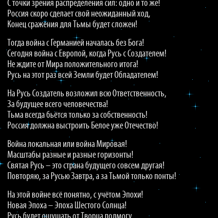
С точки зрения распределения сил: одно и то же!
Россия скоро сделает свой неожиданный ход,
Конец сражения для Тьмы будет сложен!
Тогда война с Германией началась без Бога!
Сегодня война с Европой, когда Русь с Создателем!
Не ждите от Мира положительного итога!
Русь на этот раз всей Земли будет Обладателем!
На Русь Создатель возложил всю Ответственность,
За будущее всего человечества!
Тьма всегда бьётся только за собственность!
Россия должна выстроить Белое уже Отечество!
Война локальная или война Мировая!
Масштабы разные и разные горизонты!
Святая Русь – это страна будущего совсем другая!
Повторяю, за Русью Завтра, а за Тьмой только понты!
На этой войне всё понятно, с учётом Эпохи!
Новая Эпоха – Эпоха Шестого Солнца!
Русь будет ощущать от Творца подмогу,