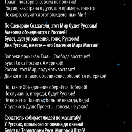
Трамп, повторяю, совсем не политик!
Россия, как страна в Духе, для примера, годится!
Не скоро, случится этот вожделенный Миг!
По Сценарию Создателя, этот Мир будет Русским!
Америка объединится с Россией!
Будет, дуэт управления, тоже, Русским!
Два Русских, вместе – это Спасения Мира Миссия!
Вопреки проискам Тьмы, Свобода восстанет!
Будет Союз России с Америкой!
Россия, этот Мир, подумать заставит!
Для кого-то такое объединение, обернётся истерикой!
Но, такое Объединение обернётся Победой!
Не случайно, впереди, будут Русские!
Не коснётся Планеты, больше никогда, беда!
У русских в Душе Проекты, совсем, не узкие!
Создатель собирает людей по масштабу!
У Русских, промысел от океана до океана!
Будет на Территории Руси, Мировой Штаб!