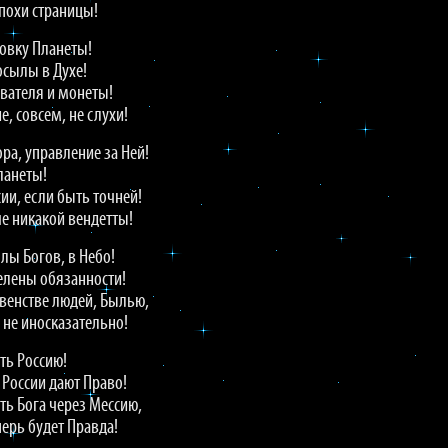
похи страницы!
овку Планеты!
осылы в Духе!
ывателя и монеты!
, совсем, не слухи!
ра, управление за Ней!
ланеты!
сии, если быть точней!
ше никакой вендетты!
лы Богов, в Небо!
елены обязанности!
Равенстве людей, Былью,
а не иносказательно!
ть Россию!
 России дают Право!
ть Бога через Мессию,
ерь будет Правда!