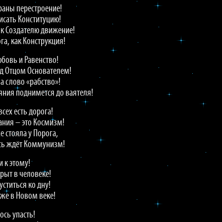
траны перестроение!
исать Конституцию!
 к Создателю движение!
га, как Конструкция!
юбовь и Равенство!
д Отцом Основателем!
а слово «рабство»!
ояния поднимется до ваятеля!
всех есть дорога!
ния – это Космизм!
 стояла у Порога,
усь ждёт Коммунизм!
 к этому!
рыт в человеке!
ститься ко дну!
уже в Новом веке!
сь упасть!