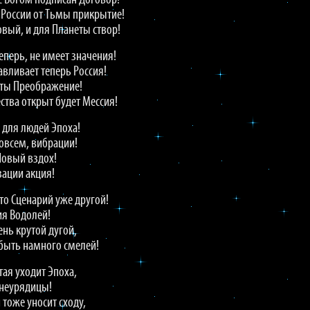
 с Богом подписан Договор!
я России от Тьмы прикрытие!
вый, и для Планеты створ!
еперь, не имеет значения!
вливает теперь Россия!
еты Преображение!
ства открыт будет Мессия!
 для людей Эпоха!
совсем, вибрации!
Новый вздох!
ации акция!
то Сценарий уже другой!
ия Водолей!
ень крутой дугой,
 быть намного смелей!
тая уходит Эпоха,
 неурядицы!
 тоже уносит сходу,