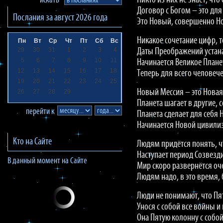
Никто из них не знает, что
искать
Договор с Богом – это дл
Послания за
август 2026
года
Это Новый, совершенно Но
Никакое сочетание цифр, т
Пн
Вт
Ср
Чт
Пт
Сб
Вс
29
30
31
1
2
3
4
Даты Преображений устана
5
6
7
8
9
10
11
Начинается Великое План
12
13
14
15
16
17
18
Теперь для всего человече
19
20
21
22
23
24
25
Новый Мессия – это Новая
26
27
28
29
Планета шагает в другие, 
перейти к
Планета сделает для себя 
Начинается Новой цивилиз
Кто на Сайте
Людям придётся понять, ч
Наступает период Созвезд
В данный момент на Сайте
Мир скоро развернётся оч
Людям надо, в это время,
Люди не понимают, что Пя
Унося с собой все войны и
Она Пятую колонну с собой