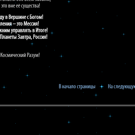
это вне её существа!
у в Вершине с Богом!
ения – это Мессия!
ним управлять в Итоге!
Планеты Завтра, Россия!
 Космический Разум!
В начало страницы
На следующую