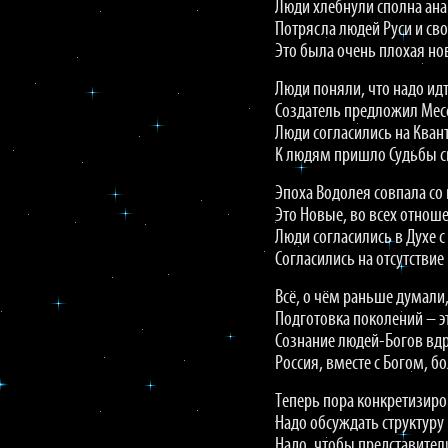
Люди хлебнули сполна ана
Потрясла людей Руси и сво
Это была очень плохая но
Люди поняли, что надо идт
Создатель предложил Мес
Люди согласились на Кван
К людям пришло Судьбы с
Эпоха Водолея совпала со
Это Новые, во всех отнош
Люди согласились в Духе 
Согласились на отсутствие
Всё, о чём раньше думали
Подготовка поколений – э
Сознание людей-Богов вдр
Россия, вместе с Богом, б
Теперь пора конкретизиро
Надо обсуждать структуру 
Надо, чтобы представител