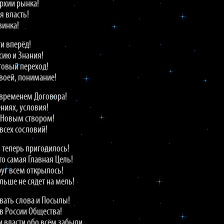
рхии рынка!
я власть!
винка!
и вперёд!
сию и Знания!
товый переход!
воей, понимание!
 временем Договора!
ениях, условия!
с Новым створом!
 всех сословий!
, теперь пригодилось!
то самая Главная Цель!
уг всем открылось!
ольше не сядет на мель!
вать слова и Посылы!
в России Общества!
и власти обо всём забыли,