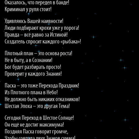
Оказалось, что передел в банде!
Криминал у руля стоит!
Удивляюсь Вашей наивности!
Люди подбирают крохи уже у порога!
Правда – всё равно за Истиной!
Создатель спросит каждого «рыбака»!
Плотный план – это основа роста!
Не в быту, а в Сознании!
Бог будет разбирать просто!
Проверит у каждого Знания!
Пасха – это тоже Перехода Праздник!
Из Плотного плана в Небо!
Не должно быть никаких отказников!
Шестая Эпоха – это другая Тема!
Сегодня Переход в Шестое Солнце!
Он ещё не достиг максимума!
Поздняя Пасха говорит громче,
Чтобы совпала двух Знаков сумма!