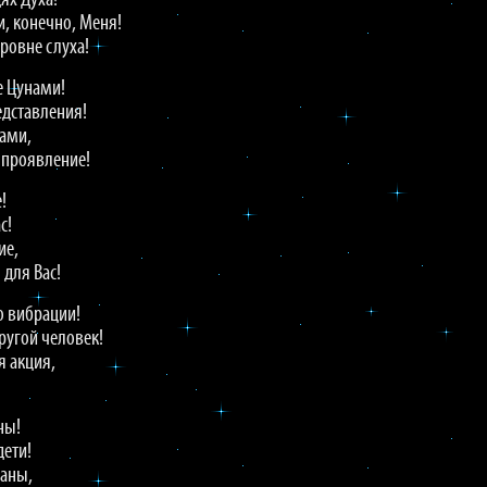
ях Духа!
и, конечно, Меня!
уровне слуха!
е Цунами!
едставления!
Вами,
 проявление!
!
с!
ие,
 для Вас!
о вибрации!
ругой человек!
я акция,
ны!
дети!
ланы,