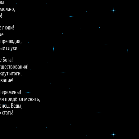
ва!
зможно,
о!
е люди!
хе!
 прелюдия,
ые слухи!
 Бога!
существования!
дут итоги,
вание!
 Перемены!
ия придётся менять,
онец, Веды,
 стать!