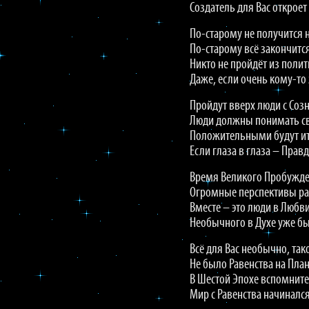
Создатель для Вас откроет
По-старому не получится н
По-старому всё закончитс
Никто не пройдёт из поли
Даже, если очень кому-то 
Пройдут вверх люди с Соз
Люди должны понимать св
Положительными будут ит
Если глаза в глаза – Правд
Время Великого Пробужде
Огромные перспективы ра
Вместе – это люди в Любви
Необычного в Духе уже бы
Всё для Вас необычно, так
Не было Равенства на План
В Шестой Эпохе вспомните
Мир с Равенства начинался