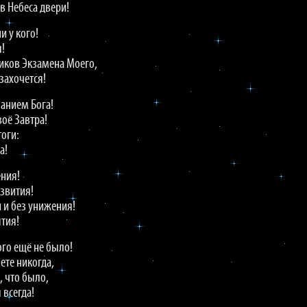
 в Небеса двери!
и у кого!
я!
тиков Экзамена Моего,
захочется!
нанием Бога!
оё Завтра!
оги:
а!
ния!
звития!
 и без унижения!
тия!
ого ещё не было!
ете никогда,
, что было,
 всегда!