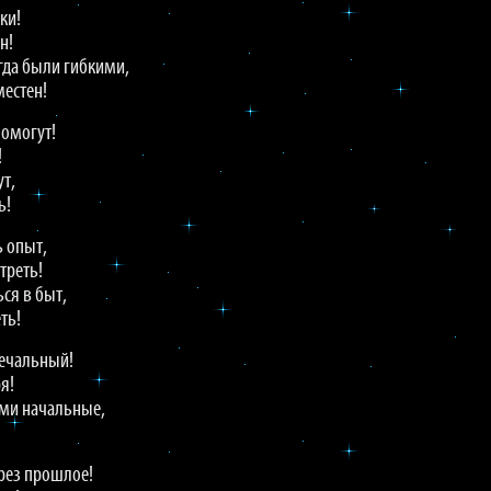
ки!
н!
гда были гибкими,
естен!
помогут!
!
ут,
ь!
 опыт,
треть!
ся в быт,
ть!
печальный!
я!
ьми начальные,
рез прошлое!