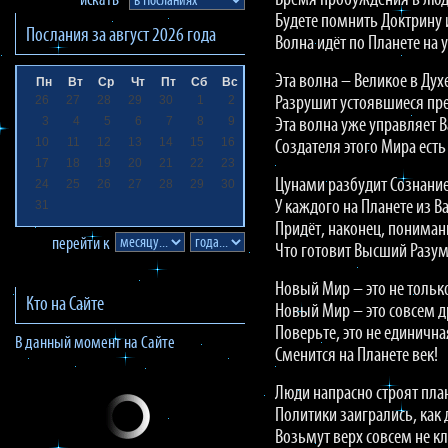
Время пробуждения в люд
искать
Будете помнить Доктрину 
Послания за
август 2026
года
Волна идёт по Планете на 
Эта волна – Великое в Дух
Пн
Вт
Ср
Чт
Пт
Сб
Вс
26
27
28
29
30
1
2
Разрушит устоявшиеся пр
3
4
5
6
7
8
9
Эта волна уже управляет 
10
11
12
13
14
15
16
Создателя этого Мира есть
17
18
19
20
21
22
23
Цунами разбудит Сознание
24
25
26
27
28
29
30
31
У каждого на Планете из Ва
Придёт, наконец, пониман
перейти к
Что готовит Высший Разум
Новый Мир – это не тольк
Кто на Сайте
Новый Мир – это совсем д
Поверьте, это не единична
В данный момент на Сайте
Сменится на Планете век!
Люди напрасно строят пла
Политики заигрались, как 
Возьмут верх совсем не к