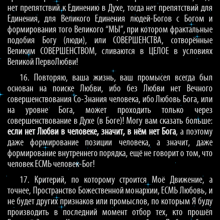
нет препятствий к Единению в Духе, тогда нет препятствий для
Единения, для Великого Единения людей-Богов с Богом и
формирования того Великого “МЫ”, при котором фрактальные
подобия Богу (люди), или СОВЕРШЕНСТВА, сотворённые
Великим СОВЕРШЕНСТВОМ, сливаются в ЦЕЛОЕ в условиях
Великой ПервоЛюбви!
16. Повторяю, ваша жизнь, ваш промысел всегда был
основан на поиске Любви, ибо без Любви нет Вечного
совершенствования Со-Знания человека, ибо Любовь Бога, или
на уровне Бога, может проходить только через
совершенствование в Духе (в Боге)! Могу вам сказать больше:
если нет Любви в человеке, значит, в нём нет Бога
, а поэтому
даже формирование позиции человека, а значит, даже
формирование внутреннего порядка, ещё не говорит о том, что
человек ЕСМЬ человек-Бог!
17. Критерий, по которому строится Моё Движение, а
точнее, Пространство Божественной монархии, ЕСМЬ Любовь, и
не будет других признаков или промыслов, по которым Я буду
производить в последний момент отбор тех, кто прошёл