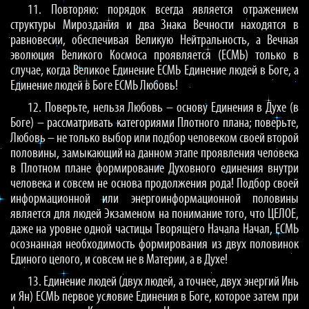
11. Повторяю: порядок всегда является отражением
структуры Мироздания и два Знака Вечности находятся в
равновесии, обеспечивая Великую Нейтральность, а Вечная
эволюция Великого Космоса проявляется (ЕСМЬ) только в
случае, когда Великое Единение ЕСМЬ Единение людей в Боге, а
Единение людей в Боге ЕСМЬ Любовь!
12. Поверьте, нельзя Любовь – основу Единения в Духе (в
Боге) – рассматривать категориями Плотного плана; поверьте,
Любовь – не только выбор или подбор человеком своей второй
половины, замыкающий на данном этапе проявления человека
в Плотном плане формирование Духовного единения внутри
человека и совсем не основа продолжения рода! Подбор своей
информационной или энергоинформационной половины
является для людей Экзаменом на понимание того, что ЦЕЛОЕ,
даже на уровне одной частицы Творящего Начала Начал, ЕСМЬ
осознанная необходимость формирования из двух половинок
Единого целого, и совсем не в Материи, а в Духе!
13. Единение людей (двух людей, а точнее, двух энергий Инь
и Ян) ЕСМЬ первое условие Единения в Боге, которое затем при