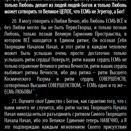
только Любовь делает из людей людей-Богов и только Любовь
может сотворить то Великое ЦЕЛОЕ, что ЕСМЬ не Эгрегор, а Бог!
20. Я могу говорить о Любви Вечно, ибо Любовь ЕСМЬ ВСЁ и
без Любви могло бы не быть ПервоТворца, и только познав
Любовь, только познав Великую Гармонию Пространства, в
котором ВСЁ находится в Едином ритме, Он осознал Себя
Творящим Началом Начал, и этот ритм в каждом человеке
может быть услышан очень просто: достаточно только
услышать ритм сердца! Поверьте, ритм ваших сердец ЕСМЬ не
только отражение Великого ритма Вечности, ритм ваших сердец
выбивает ритмы Вечности, ибо два ритма – ритм Высшего
Космического Разума и ритм сердец СОВЕРШЕНСТВ,
сотворённых Высшим СОВЕРШЕНСТВОМ, – ЕСМЬ одно и то же –
ЕСМЬ ЛЮБОВЬ!
21. Оцените своё Единство с Богом, как гарантию того, что с
вами ничего не случится, ибо ритм частиц Творящего Начала
Начал никогда нельзя разъединить с ритмом Самого Творящего
Начала Начал, ибо это Великое Единение теперь НАВЕЧНО, а Я
это подтверждаю каждым мгновением Своего присутствия