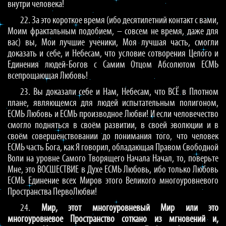
внутри человека!
22. За это короткое время (ибо десятилетний контакт с вами,
Моим фрактальным подобием, – совсем не время, даже для
вас) вы, Мои лучшие ученики, Моя лучшая часть, смогли
доказать и себе, и Небесам, что условие сотворения Целого и
Единения людей-Богов с Самим Отцом Абсолютом ЕСМЬ
всепрощающая Любовь!
23. Вы доказали себе и Нам, Небесам, что ВСЁ в Плотном
плане, являющемся для людей испытательным полигоном,
ЕСМЬ Любовь и ЕСМЬ производное Любви! И если человечество
смогло подняться в своём развитии, в своей эволюции и в
своём совершенствовании до понимания того, что человек
ЕСМЬ часть Бога, как Я говорил, обладающая Правом Свободной
Воли на уровне Самого Творящего Начала Начал, то, поверьте
Мне, это ВОСШЕСТВИЕ в Духе ЕСМЬ Любовь, ибо только Любовь
ЕСМЬ Единение всех Миров этого Великого многоуровневого
Пространства ПервоЛюбви!
24.
Мир, этот многоуровневый Мир или это
многоуровневое Пространство соткано из мгновений и,