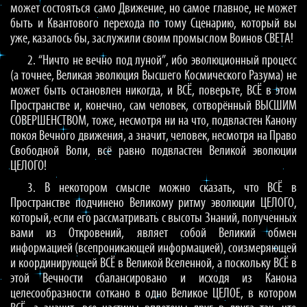
может состояться само Движение, но самое главное, не может
быть и Квантового перехода по тому Сценарию, который вы
уже, казалось бы, заслужили своим промыслом Воинов СВЕТА!
2. “Ничто не вечно под луной”, ибо эволюционный процесс
(а точнее, Великая эволюция Высшего Космического Разума) не
может быть остановлен никогда, и ВСЁ, поверьте, ВСЁ в этом
Пространстве и, конечно, сам человек, сотворённый ВЫСШИМ
СОВЕРШЕНСТВОМ, тоже, несмотря ни на что, подвластен Канону
покоя Вечного движения, а значит, человек, несмотря на Право
Свободной Воли, всё равно подвластен Великой эволюции
ЦЕЛОГО!
3. В некотором смысле можно сказать, что ВСЁ в
Пространстве подчинено Великому ритму эволюции ЦЕЛОГО,
который, если его рассматривать с высоты Знаний, полученных
вами из Откровений, являет собой Великий обмен
информацией (всепроникающей информацией), соизмеряющей
и координирующей ВСЁ в Великой Вселенной, а поскольку ВСЁ в
этой Вечности сбалансировано и исходя из Канона
целесообразности соткано в одно Великое ЦЕЛОЕ, в котором