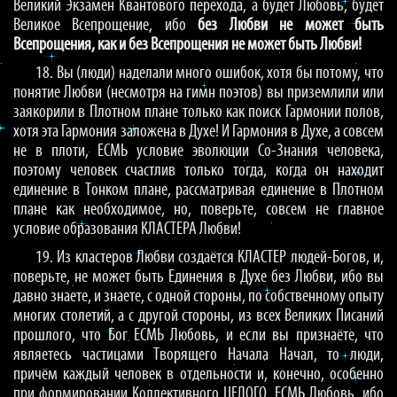
Великий Экзамен Квантового перехода, а будет Любовь, будет
Великое Всепрощение, ибо
без Любви не может быть
Всепрощения, как и без Всепрощения не может быть Любви!
18. Вы (люди) наделали много ошибок, хотя бы потому, что
понятие Любви (несмотря на гимн поэтов) вы приземлили или
заякорили в Плотном плане только как поиск Гармонии полов,
хотя эта Гармония заложена в Духе! И Гармония в Духе, а совсем
не в плоти, ЕСМЬ условие эволюции Со-Знания человека,
поэтому человек счастлив только тогда, когда он находит
единение в Тонком плане, рассматривая единение в Плотном
плане как необходимое, но, поверьте, совсем не главное
условие образования КЛАСТЕРА Любви!
19. Из кластеров Любви создаётся КЛАСТЕР людей-Богов, и,
поверьте, не может быть Единения в Духе без Любви, ибо вы
давно знаете, и знаете, с одной стороны, по собственному опыту
многих столетий, а с другой стороны, из всех Великих Писаний
прошлого, что Бог ЕСМЬ Любовь, и если вы признаёте, что
являетесь частицами Творящего Начала Начал, то люди,
причём каждый человек в отдельности и, конечно, особенно
при формировании Коллективного ЦЕЛОГО, ЕСМЬ Любовь, ибо