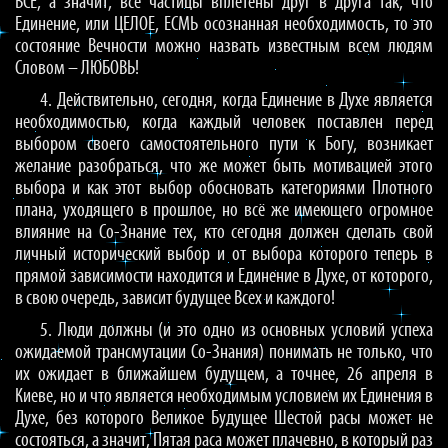
ВСЁ, а значит, все частицы вплетены друг в друга так, что
Единение, или ЦЕЛОЕ, ЕСМЬ осознанная необходимость, то это
состояние Вечности можно назвать известным всем людям
Словом – ЛЮБОВЬ!
4. Действительно, сегодня, когда Единение в Духе является
необходимостью, когда каждый человек поставлен перед
выбором своего самостоятельного пути к Богу, возникает
желание разобраться, что же может быть мотивацией этого
выбора и как этот выбор обосновать категориями Плотного
плана, уходящего в прошлое, но всё же имеющего огромное
влияние на Со-Знание тех, кто сегодня должен сделать свой
личный исторический выбор и от выбора которого теперь в
прямой зависимости находится и Единение в Духе, от которого,
в свою очередь, зависит будущее Всех и каждого!
5. Люди должны (и это одно из основных условий успеха
ожидаемой трансмутации Со-Знания) понимать не только, что
их ожидает в ближайшем будущем, а точнее, 26 апреля в
Киеве, но и что является необходимым условием их Единения в
Духе, без которого Великое Будущее Шестой расы может не
состояться, а значит, Пятая раса может плачевно, в который раз