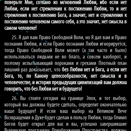
поверьте Мне, соткано из мгновений Любви, ибо если нет
Любви, если нет стремления к постижению Любви, то и нет
стремления к постижению Бога, а значит, нет и стремления к
постижению человеком самого себя, а это значит, нет смысла в
самом человеке!
25. Я дал вам Право Свободной Воли, но Я дал вам и Право
познания Любви, и если Право познания Любви игнорируется,
тогда Право Свободной Воли может (а так часто и было)
использоваться людьми не во благо, а совсем наоборот, и
поэтому испытывающий пороками и грехами Плотный план
лишний раз доказывает, что
без Любви нет и Бога, а если нет
Бога, то, по Канону целесообразности, нет смысла и в
человечестве, и история предыдущих цивилизаций вам должна
говорить, что без Любви нет и будущего!
26. Вы стоите сегодня на границе Эпох, и тот выбор,
который вы должны будете сделать, определит окончательно
ваше Будущее! И если ваш выбор на Великом Вече
Возвращения в Духе будет сделан в пользу Любви, тогда Олимп
Богов будет открыт для вас и вы, успешно завершившие
Вселенскую программу Преображения Пространства, должны