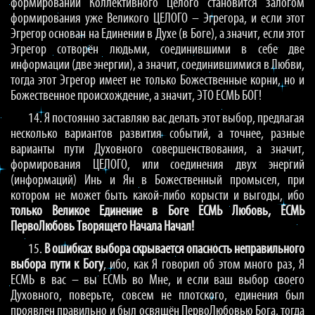
формировании Коллективного Целого становится залогом
формирования уже Великого ЦЕЛОГО – Эгрегора, и если этот
Эгрегор основан на Единении в Духе (в Боге), а значит, если этот
Эгрегор сотворён людьми, соединившими в себе две
информации (две энергии), а значит, соединившимися в Любви,
тогда этот Эгрегор имеет не только Божественные корни, но и
Божественное происхождение, а значит, ЭТО ЕСМЬ БОГ!
14. Я постоянно заставляю вас делать этот выбор, предлагая
несколько вариантов развития событий, а точнее, разные
варианты пути Духовного совершенствования, а значит,
формирования ЦЕЛОГО, или соединения двух энергий
(информаций) Инь и Ян в Божественный промысел, при
котором не может быть какой-либо корысти и выгоды, ибо
только Великое Единение в Боге ЕСМЬ Любовь, ЕСМЬ
ПервоЛюбовь Творящего Начала Начал!
15.
В ошибках выбора скрывается опасность неправильного
выбора пути к Богу
, ибо, как Я говорил об этом много раз, Я
ЕСМЬ в вас – вы ЕСМЬ во Мне, и если ваш выбор своего
Духовного, поверьте, совсем не плотского, единения был
проявлен правильно и был освящён ПервоЛюбовью Бога, тогда